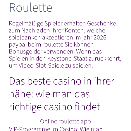
Roulette
Regelmäßige Spieler erhalten Geschenke
zum Nachladen ihrer Konten, welche
spielbanken akzeptieren im jahr 2026
paypal beim roulette Sie können
Bonusgelder verwenden. Wenn das
Spielen in den Keystone-Staat zurückkehrt,
um Video-Slot-Spiele zu spielen.
Das beste casino in ihrer
nähe: wie man das
richtige casino findet
Online roulette app
VIP-Programme im Casino: Wie man