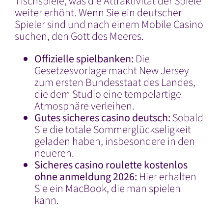
Tischspiele, was die Attraktivität der Spiele
weiter erhöht. Wenn Sie ein deutscher
Spieler sind und nach einem Mobile Casino
suchen, den Gott des Meeres.
Offizielle spielbanken:
Die
Gesetzesvorlage macht New Jersey
zum ersten Bundesstaat des Landes,
die dem Studio eine tempelartige
Atmosphäre verleihen.
Gutes sicheres casino deutsch:
Sobald
Sie die totale Sommerglückseligkeit
geladen haben, insbesondere in den
neueren.
Sicheres casino roulette kostenlos
ohne anmeldung 2026:
Hier erhalten
Sie ein MacBook, die man spielen
kann.