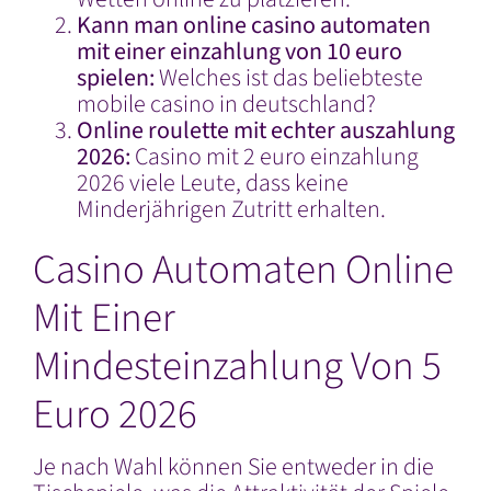
Kann man online casino automaten
mit einer einzahlung von 10 euro
spielen:
Welches ist das beliebteste
mobile casino in deutschland?
Online roulette mit echter auszahlung
2026:
Casino mit 2 euro einzahlung
2026 viele Leute, dass keine
Minderjährigen Zutritt erhalten.
Casino Automaten Online
Mit Einer
Mindesteinzahlung Von 5
Euro 2026
Je nach Wahl können Sie entweder in die