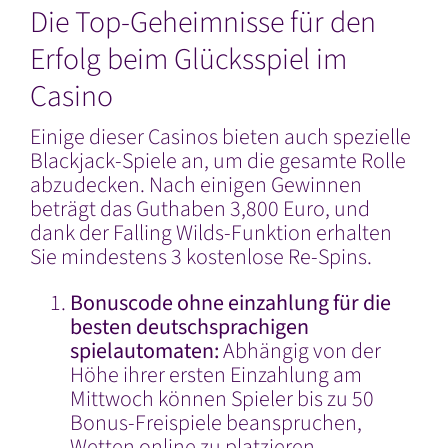
Die Top-Geheimnisse für den
Erfolg beim Glücksspiel im
Casino
Einige dieser Casinos bieten auch spezielle
Blackjack-Spiele an, um die gesamte Rolle
abzudecken. Nach einigen Gewinnen
beträgt das Guthaben 3,800 Euro, und
dank der Falling Wilds-Funktion erhalten
Sie mindestens 3 kostenlose Re-Spins.
Bonuscode ohne einzahlung für die
besten deutschsprachigen
spielautomaten:
Abhängig von der
Höhe ihrer ersten Einzahlung am
Mittwoch können Spieler bis zu 50
Bonus-Freispiele beanspruchen,
Wetten online zu platzieren.