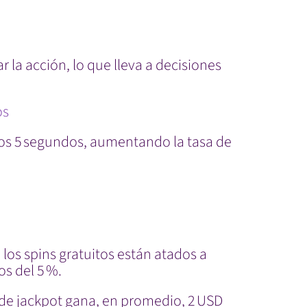
 la acción, lo que lleva a decisiones
os
los 5 segundos, aumentando la tasa de
los spins gratuitos están atados a
os del 5 %.
 de jackpot gana, en promedio, 2 USD