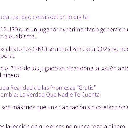
da realidad detrás del brillo digital
e 12 USD que un jugador experimentado genera en 
cia es abismal.
 aleatorios (RNG) se actualizan cada 0,02 segundos
poral.
 el 71 % de los jugadores abandona la sesión antes
l dinero.
uda Realidad de las Promesas “Gratis”
olombia: La Verdad Que Nadie Te Cuenta
 son más fríos que una habitación sin calefacción en
 es la lección de que el casino nunca regala dinero,