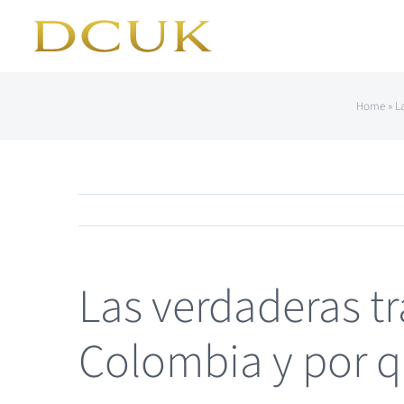
Skip
to
content
Home
»
L
Las verdaderas t
Colombia y por q