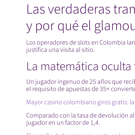
Las verdaderas tra
y por qué el glamou
Los operadores de slots en Colombia lan
justifica una visita al sitio.
La matemática oculta t
Un jugador ingenuo de 25 años que recib
el requisito de apuestas de 35× conviert
Mayor casino colombiano giros gratis: l
Comparado con la tasa de devolución al j
jugador en un factor de 1,4.