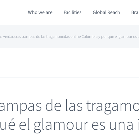
Who we are
Facilities
Global Reach
Bra
as verdaderas trampas de las tragamonedas online Colombia y por qué el glamour es u
rampas de las tragam
ué el glamour es una 