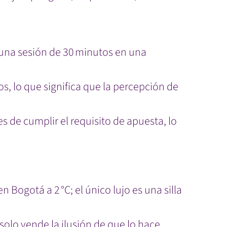
una sesión de 30 minutos en una
, lo que significa que la percepción de
 de cumplir el requisito de apuesta, lo
 Bogotá a 2 °C; el único lujo es una silla
 solo vende la ilusión de que lo hace.