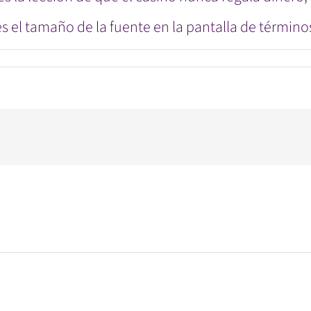
s el tamaño de la fuente en la pantalla de términos: