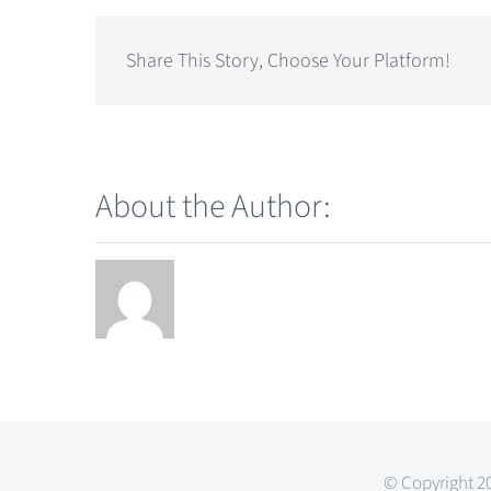
la
matemática
fría
Share This Story, Choose Your Platform!
detrás
de
la
promesa
de
“doble”
About the Author:
© Copyright 20