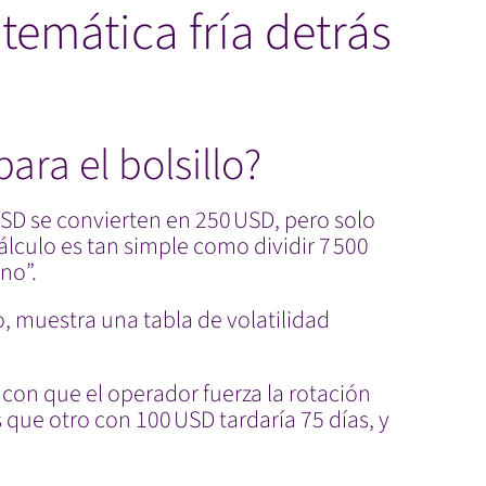
mática fría detrás
ra el bolsillo?
SD se convierten en 250 USD, pero solo
álculo es tan simple como dividir 7 500
no”.
o, muestra una tabla de volatilidad
 con que el operador fuerza la rotación
 que otro con 100 USD tardaría 75 días, y