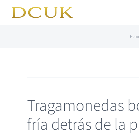
Skip
to
content
Hom
Tragamonedas bo
fría detrás de la