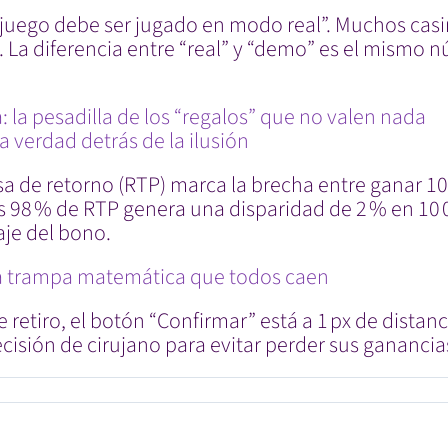
“el juego debe ser jugado en modo real”. Muchos c
 La diferencia entre “real” y “demo” es el mismo 
: la pesadilla de los “regalos” que no valen nada
 verdad detrás de la ilusión
asa de retorno (RTP) marca la brecha entre ganar 1
 98 % de RTP genera una disparidad de 2 % en 10 0
aje del bono.
la trampa matemática que todos caen
retiro, el botón “Confirmar” está a 1 px de distanci
isión de cirujano para evitar perder sus ganancia