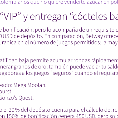
colombianos que no quiere venderte azúcar en po
VIP” y entregan “cócteles b
de bonificación, pero lo acompaña de un requisito de
0 USD de depósito. En comparación, Betway ofrece
l radica en el número de juegos permitidos: la mayor
volatilidad baja permite acumular rondas rápidament
erar granos de oro, también puede vaciar tu sald
 jugadores a los juegos “seguros” cuando el requisito
ueado: Mega Moolah.
burst.
 Gonzo’s Quest.
o el 20 % del depósito cuenta para el cálculo del r
on 150% de bonificación genera 450 USD, pero solo