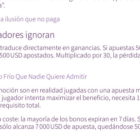
”.
a ilusión que no paga
gadores ignoran
 traduce directamente en ganancias. Si apuestas 50
 500 USD apostados. Multiplicado por 30, la pérdid
 Frío Que Nadie Quiere Admitir
moción son en realidad jugadas con una apuesta má
el jugador intenta maximizar el beneficio, necesita 
equisito total.
oste: la mayoría de los bonos expiran en 7 días. Si 
sólo alcanza 7 000 USD de apuesta, quedándose 500