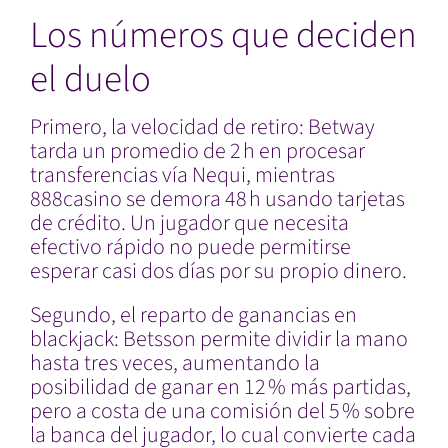
Los números que deciden
el duelo
Primero, la velocidad de retiro: Betway
tarda un promedio de 2 h en procesar
transferencias vía Nequi, mientras
888casino se demora 48 h usando tarjetas
de crédito. Un jugador que necesita
efectivo rápido no puede permitirse
esperar casi dos días por su propio dinero.
Segundo, el reparto de ganancias en
blackjack: Betsson permite dividir la mano
hasta tres veces, aumentando la
posibilidad de ganar en 12 % más partidas,
pero a costa de una comisión del 5 % sobre
la banca del jugador, lo cual convierte cada