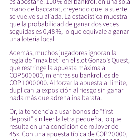
es apostar el 100 % del bankroll en una sola
mano de baccarat, creyendo que la suerte
se vuelve su aliada. La estadística muestra
que la probabilidad de ganar dos veces
seguidas es 0,48 %, lo que equivale a ganar
una lotería local.
Además, muchos jugadores ignoran la
regla de “max bet” en el slot Gonzo’s Quest,
que restringe la apuesta máxima a
COP 500 000, mientras su bankroll es de
COP 1 000 000. Al forzar la apuesta al límite,
duplican la exposición al riesgo sin ganar
nada más que adrenalina barata.
Or, la tendencia a usar bonos de “first
deposit” sin leer la letra pequeña, lo que
resulta en una condición de rollover de
45x. Con una apuesta típica de COP 20 000,