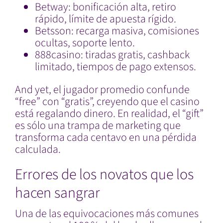
Betway: bonificación alta, retiro
rápido, límite de apuesta rígido.
Betsson: recarga masiva, comisiones
ocultas, soporte lento.
888casino: tiradas gratis, cashback
limitado, tiempos de pago extensos.
And yet, el jugador promedio confunde
“free” con “gratis”, creyendo que el casino
está regalando dinero. En realidad, el “gift”
es sólo una trampa de marketing que
transforma cada centavo en una pérdida
calculada.
Errores de los novatos que los
hacen sangrar
Una de las equivocaciones más comunes