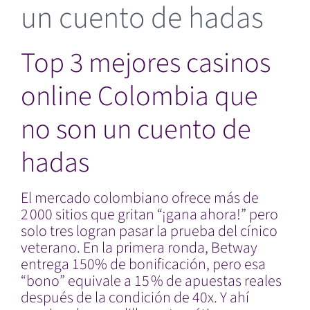
un cuento de hadas
Top 3 mejores casinos
online Colombia que
no son un cuento de
hadas
El mercado colombiano ofrece más de
2 000 sitios que gritan “¡gana ahora!” pero
solo tres logran pasar la prueba del cínico
veterano. En la primera ronda, Betway
entrega 150% de bonificación, pero esa
“bono” equivale a 15 % de apuestas reales
después de la condición de 40x. Y ahí