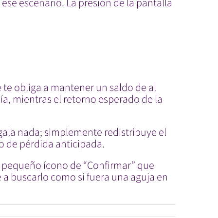
se escenario. La presión de la pantalla
e te obliga a mantener un saldo de al
ía, mientras el retorno esperado de la
egala nada; simplemente redistribuye el
lo de pérdida anticipada.
 un pequeño ícono de “Confirmar” que
e a buscarlo como si fuera una aguja en