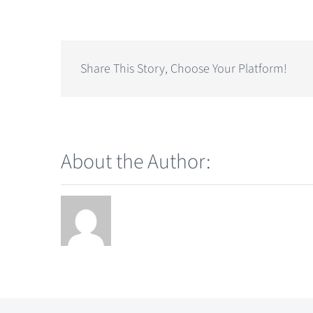
Casino:
Solo
Hoy
Bono
Especial
al
Share This Story, Choose Your Platform!
Instante
CO
es
una
trampa
de
marketing
About the Author: