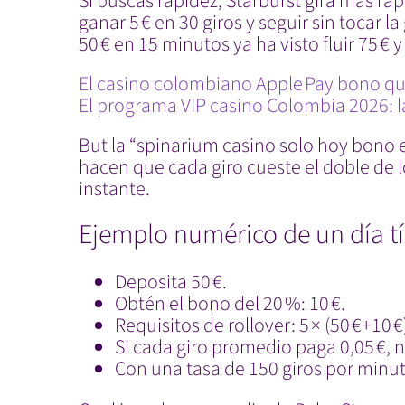
Si buscas rapidez, Starburst gira más rá
ganar 5 € en 30 giros y seguir sin tocar 
50 € en 15 minutos ya ha visto fluir 75 €
El casino colombiano Apple Pay bono qu
El programa VIP casino Colombia 2026: l
But la “spinarium casino solo hoy bono e
hacen que cada giro cueste el doble de l
instante.
Ejemplo numérico de un día t
Deposita 50 €.
Obtén el bono del 20 %: 10 €.
Requisitos de rollover: 5 × (50 €+10 €
Si cada giro promedio paga 0,05 €, n
Con una tasa de 150 giros por minut