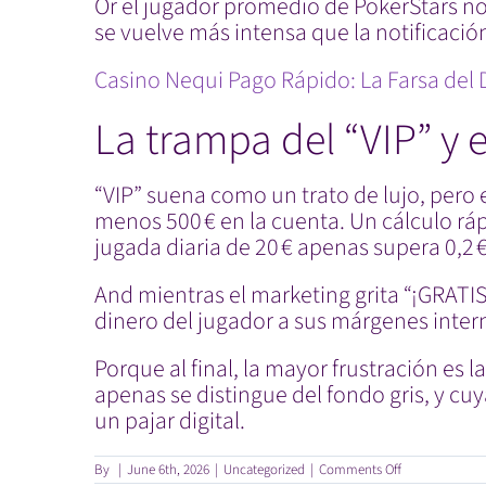
Or el jugador promedio de PokerStars no
se vuelve más intensa que la notificació
Casino Nequi Pago Rápido: La Farsa del 
La trampa del “VIP” y 
“VIP” suena como un trato de lujo, pero 
menos 500 € en la cuenta. Un cálculo ráp
jugada diaria de 20 € apenas supera 0,2 
And mientras el marketing grita “¡GRATIS
dinero del jugador a sus márgenes intern
Porque al final, la mayor frustración es
apenas se distingue del fondo gris, y cu
un pajar digital.
on
By
|
June 6th, 2026
|
Uncategorized
|
Comments Off
Spinarium