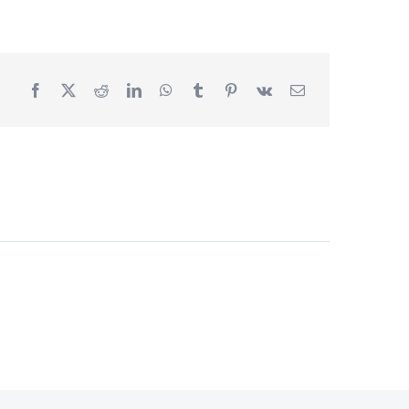
Facebook
X
Reddit
LinkedIn
WhatsApp
Tumblr
Pinterest
Vk
Email