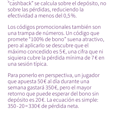
“cashback” se calcula sobre el depósito, no
sobre las pérdidas, reduciendo la
efectividad a menos del 0,5 %.
Los códigos promocionales también son
una trampa de números. Un código que
promete “100% de bono” suena atractivo,
pero al aplicarlo se descubre que el
máximo concedido es 5 €, una cifra que ni
siquiera cubre la pérdida mínima de 7 € en
una sesión típica.
Para ponerlo en perspectiva, un jugador
que apuesta 50 € al día durante una
semana gastará 350 €, pero el mayor
retorno que puede esperar del bono sin
depósito es 20 €. La ecuación es simple:
350 - 20 = 330 € de pérdida neta.