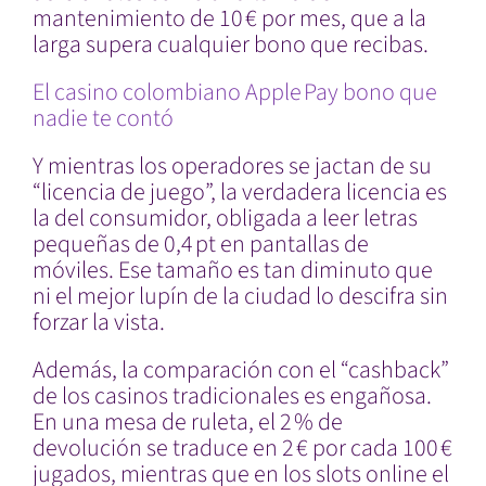
mantenimiento de 10 € por mes, que a la
larga supera cualquier bono que recibas.
El casino colombiano Apple Pay bono que
nadie te contó
Y mientras los operadores se jactan de su
“licencia de juego”, la verdadera licencia es
la del consumidor, obligada a leer letras
pequeñas de 0,4 pt en pantallas de
móviles. Ese tamaño es tan diminuto que
ni el mejor lupín de la ciudad lo descifra sin
forzar la vista.
Además, la comparación con el “cashback”
de los casinos tradicionales es engañosa.
En una mesa de ruleta, el 2 % de
devolución se traduce en 2 € por cada 100 €
jugados, mientras que en los slots online el