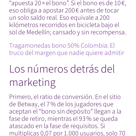
“apuesta 20 × el bono”. Si el bono es de 10 €,
eso obliga a apostar 200 € antes de tocar
un solo saldo real. Eso equivale a 200
kilómetros recorridos en bicicleta bajo el
sol de Medellín; cansado y sin recompensa.
Tragamonedas bono 50% Colombia: El
truco del margen que nadie quiere admitir
Los números detrás del
marketing
Primero, el ratio de conversión. En el sitio
de Betway, el 7 % de los jugadores que
aceptan el “bono sin depósito” llegan a la
fase de retiro, mientras el 93 % se queda
atascado en la fase de requisitos. Si
multiplicas 0,07 por 1.000 usuarios, solo 70