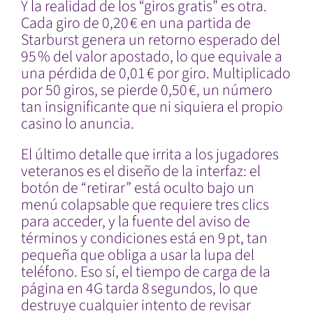
Y la realidad de los “giros gratis” es otra.
Cada giro de 0,20 € en una partida de
Starburst genera un retorno esperado del
95 % del valor apostado, lo que equivale a
una pérdida de 0,01 € por giro. Multiplicado
por 50 giros, se pierde 0,50 €, un número
tan insignificante que ni siquiera el propio
casino lo anuncia.
El último detalle que irrita a los jugadores
veteranos es el diseño de la interfaz: el
botón de “retirar” está oculto bajo un
menú colapsable que requiere tres clics
para acceder, y la fuente del aviso de
términos y condiciones está en 9 pt, tan
pequeña que obliga a usar la lupa del
teléfono. Eso sí, el tiempo de carga de la
página en 4G tarda 8 segundos, lo que
destruye cualquier intento de revisar