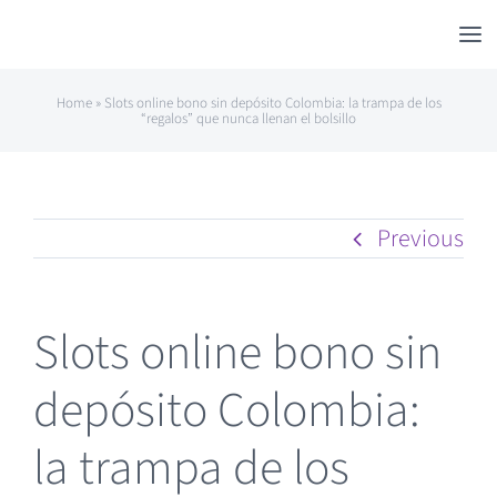
Skip
to
content
Home
»
Slots online bono sin depósito Colombia: la trampa de los
“regalos” que nunca llenan el bolsillo
Previous
Slots online bono sin
depósito Colombia:
la trampa de los