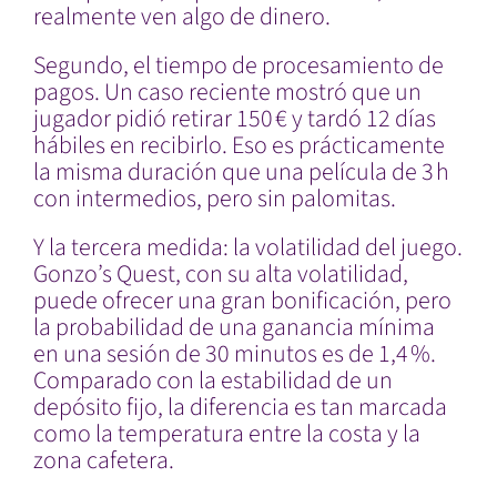
realmente ven algo de dinero.
Segundo, el tiempo de procesamiento de
pagos. Un caso reciente mostró que un
jugador pidió retirar 150 € y tardó 12 días
hábiles en recibirlo. Eso es prácticamente
la misma duración que una película de 3 h
con intermedios, pero sin palomitas.
Y la tercera medida: la volatilidad del juego.
Gonzo’s Quest, con su alta volatilidad,
puede ofrecer una gran bonificación, pero
la probabilidad de una ganancia mínima
en una sesión de 30 minutos es de 1,4 %.
Comparado con la estabilidad de un
depósito fijo, la diferencia es tan marcada
como la temperatura entre la costa y la
zona cafetera.