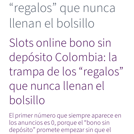
“regalos” que nunca
llenan el bolsillo
Slots online bono sin
depósito Colombia: la
trampa de los “regalos”
que nunca llenan el
bolsillo
El primer número que siempre aparece en
los anuncios es 0, porque el “bono sin
depósito” promete empezar sin que el