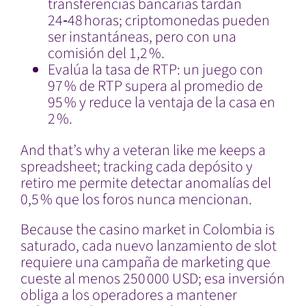
transferencias bancarias tardan
24‑48 horas; criptomonedas pueden
ser instantáneas, pero con una
comisión del 1,2 %.
Evalúa la tasa de RTP: un juego con
97 % de RTP supera al promedio de
95 % y reduce la ventaja de la casa en
2 %.
And that’s why a veteran like me keeps a
spreadsheet; tracking cada depósito y
retiro me permite detectar anomalías del
0,5 % que los foros nunca mencionan.
Because the casino market in Colombia is
saturado, cada nuevo lanzamiento de slot
requiere una campaña de marketing que
cueste al menos 250 000 USD; esa inversión
obliga a los operadores a mantener