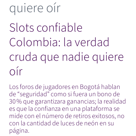
quiere oír
Slots confiable
Colombia: la verdad
cruda que nadie quiere
oír
Los foros de jugadores en Bogotá hablan
de “seguridad” como si fuera un bono de
30 % que garantizara ganancias; la realidad
es que la confianza en una plataforma se
mide con el número de retiros exitosos, no
con la cantidad de luces de neón en su
página.