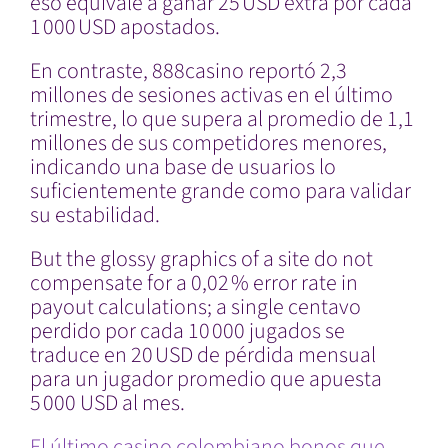
eso equivale a ganar 25 USD extra por cada
1 000 USD apostados.
En contraste, 888casino reportó 2,3
millones de sesiones activas en el último
trimestre, lo que supera al promedio de 1,1
millones de sus competidores menores,
indicando una base de usuarios lo
suficientemente grande como para validar
su estabilidad.
But the glossy graphics of a site do not
compensate for a 0,02 % error rate in
payout calculations; a single centavo
perdido por cada 10 000 jugados se
traduce en 20 USD de pérdida mensual
para un jugador promedio que apuesta
5 000 USD al mes.
El último casino colombiano bonos que