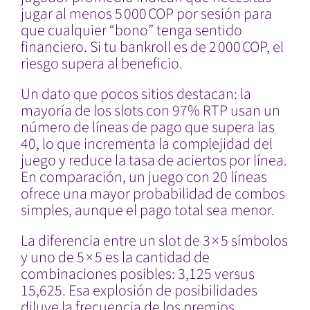
jugar al menos 5 000 COP por sesión para
que cualquier “bono” tenga sentido
financiero. Si tu bankroll es de 2 000 COP, el
riesgo supera al beneficio.
Un dato que pocos sitios destacan: la
mayoría de los slots con 97% RTP usan un
número de líneas de pago que supera las
40, lo que incrementa la complejidad del
juego y reduce la tasa de aciertos por línea.
En comparación, un juego con 20 líneas
ofrece una mayor probabilidad de combos
simples, aunque el pago total sea menor.
La diferencia entre un slot de 3 × 5 símbolos
y uno de 5 × 5 es la cantidad de
combinaciones posibles: 3,125 versus
15,625. Esa explosión de posibilidades
diluye la frecuencia de los premios,