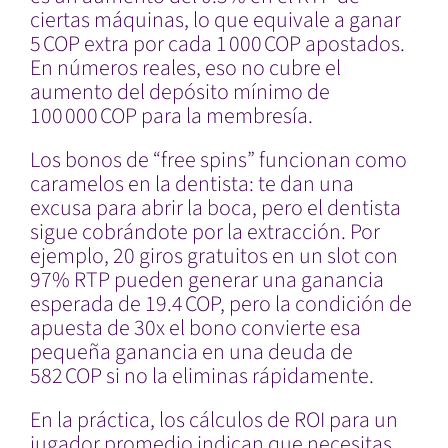
ciertas máquinas, lo que equivale a ganar
5 COP extra por cada 1 000 COP apostados.
En números reales, eso no cubre el
aumento del depósito mínimo de
100 000 COP para la membresía.
Los bonos de “free spins” funcionan como
caramelos en la dentista: te dan una
excusa para abrir la boca, pero el dentista
sigue cobrándote por la extracción. Por
ejemplo, 20 giros gratuitos en un slot con
97% RTP pueden generar una ganancia
esperada de 19.4 COP, pero la condición de
apuesta de 30x el bono convierte esa
pequeña ganancia en una deuda de
582 COP si no la eliminas rápidamente.
En la práctica, los cálculos de ROI para un
jugador promedio indican que necesitas