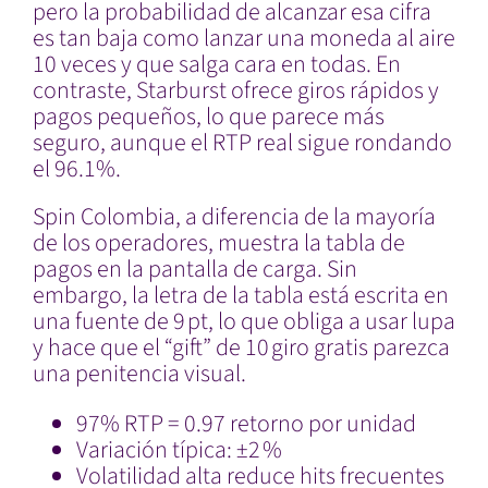
pero la probabilidad de alcanzar esa cifra
es tan baja como lanzar una moneda al aire
10 veces y que salga cara en todas. En
contraste, Starburst ofrece giros rápidos y
pagos pequeños, lo que parece más
seguro, aunque el RTP real sigue rondando
el 96.1%.
Spin Colombia, a diferencia de la mayoría
de los operadores, muestra la tabla de
pagos en la pantalla de carga. Sin
embargo, la letra de la tabla está escrita en
una fuente de 9 pt, lo que obliga a usar lupa
y hace que el “gift” de 10 giro gratis parezca
una penitencia visual.
97% RTP = 0.97 retorno por unidad
Variación típica: ±2 %
Volatilidad alta reduce hits frecuentes