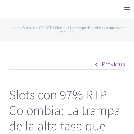
Skip
to
content
Home
»
Slots con 97% RTP Colombia: La trampa de la alta tasa que nadie
te cuenta
Previous
Slots con 97% RTP
Colombia: La trampa
de la alta tasa que