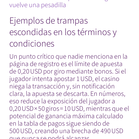
vuelve una pesadilla
Ejemplos de trampas
escondidas en los términos y
condiciones
Un punto crítico que nadie menciona en la
página de registro es el límite de apuesta
de 0,20 USD por giro mediante bonos. Si el
jugador intenta apostar 1 USD, el casino
niega la transacción y, sin notificación
clara, la apuesta se descarta. En números,
eso reduce la exposición del jugador a
0,20 USD × 50 giros = 10 USD, mientras que el
potencial de ganancia máxima calculado
en la tabla de pagos sigue siendo de
500 USD, creando una brecha de 490 USD
que nunca se podrá alcanzar.