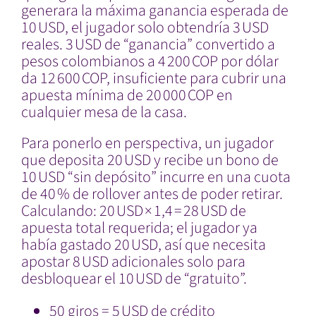
generara la máxima ganancia esperada de
10 USD, el jugador solo obtendría 3 USD
reales. 3 USD de “ganancia” convertido a
pesos colombianos a 4 200 COP por dólar
da 12 600 COP, insuficiente para cubrir una
apuesta mínima de 20 000 COP en
cualquier mesa de la casa.
Para ponerlo en perspectiva, un jugador
que deposita 20 USD y recibe un bono de
10 USD “sin depósito” incurre en una cuota
de 40 % de rollover antes de poder retirar.
Calculando: 20 USD × 1,4 = 28 USD de
apuesta total requerida; el jugador ya
había gastado 20 USD, así que necesita
apostar 8 USD adicionales solo para
desbloquear el 10 USD de “gratuito”.
50 giros = 5 USD de crédito