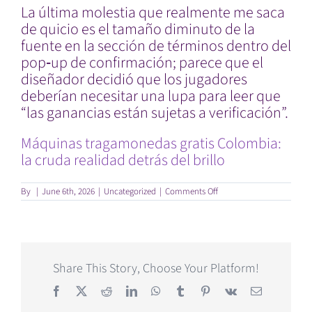
La última molestia que realmente me saca
de quicio es el tamaño diminuto de la
fuente en la sección de términos dentro del
pop‑up de confirmación; parece que el
diseñador decidió que los jugadores
deberían necesitar una lupa para leer que
“las ganancias están sujetas a verificación”.
Máquinas tragamonedas gratis Colombia:
la cruda realidad detrás del brillo
on
By
|
June 6th, 2026
|
Uncategorized
|
Comments Off
Slots
clásicos
bono
sin
depósito
Colombia:
la
Share This Story, Choose Your Platform!
trampa
de
la
Facebook
X
Reddit
LinkedIn
WhatsApp
Tumblr
Pinterest
Vk
Email
“gratuita”
que