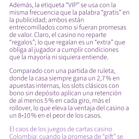
Además, la etiqueta “VIP” se usa con la
misma frecuencia que la palabra “gratis” en
la publicidad; ambos están
entrecomillados como si fueran promesas
de valor. Claro, el casino no reparte
“regalos”; lo que regalan es un “extra” que
obliga al jugador a cumplir condiciones
que la mayoría ni siquiera entiende.
Comparado con una partida de ruleta,
donde la casa siempre gana un 2,7 % en
apuestas internas, los slots clásicos con
bono sin depósito aplican una retención
de al menos 5 % en cada giro, más el
rollover, lo que eleva la ventaja del casino a
un 8‑10 % en el peor de los casos.
El caos de los juegos de cartas casino
Colombia: cuando la promesa de “gift” se