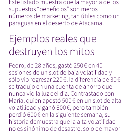
Este listado muestra que la mayoría de los
supuestos “beneficios” son meros
números de marketing, tan útiles como un
paraguas en el desierto de Atacama.
Ejemplos reales que
destruyen los mitos
Pedro, de 28 años, gastó 250 € en 40
sesiones de un slot de baja volatilidad y
sólo vio regresar 220 €; la diferencia de 30 €
se tradujo en una cuenta de ahorro que
nunca vio la luz del día. Contrastado con
María, quien apostó 500 € en un slot de alta
volatilidad y ganó 800 €, pero también
perdió 600 € en la siguiente semana, su
historia demuestra que la alta volatilidad
no es sinónimo de desastre, solo de mayor