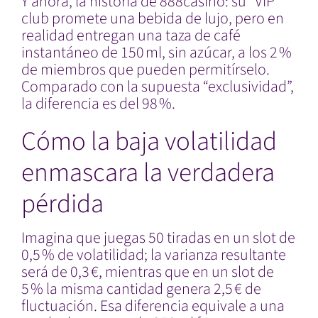
Y ahora, la historia de 888casino: su “VIP”
club promete una bebida de lujo, pero en
realidad entregan una taza de café
instantáneo de 150 ml, sin azúcar, a los 2 %
de miembros que pueden permitírselo.
Comparado con la supuesta “exclusividad”,
la diferencia es del 98 %.
Cómo la baja volatilidad
enmascara la verdadera
pérdida
Imagina que juegas 50 tiradas en un slot de
0,5 % de volatilidad; la varianza resultante
será de 0,3 €, mientras que en un slot de
5 % la misma cantidad genera 2,5 € de
fluctuación. Esa diferencia equivale a una