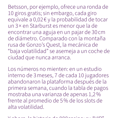
Betsson, por ejemplo, ofrece una ronda de
10 giros gratis; sin embargo, cada giro
equivale a 0,02 € y la probabilidad de tocar
un 3 × en Starburst es menor que la de
encontrar una aguja en un pajar de 30 cm
de diámetro. Comparado con la montaña
rusa de Gonzo’s Quest, la mecánica de
“baja volatilidad” se asemeja a un coche de
ciudad que nunca arranca.
Los números no mienten: en un estudio
interno de 3 meses, 7 de cada 10 jugadores
abandonaron la plataforma después de la
primera semana, cuando la tabla de pagos
mostraba una varianza de apenas 1,2 %
frente al promedio de 5 % de los slots de
alta volatilidad.