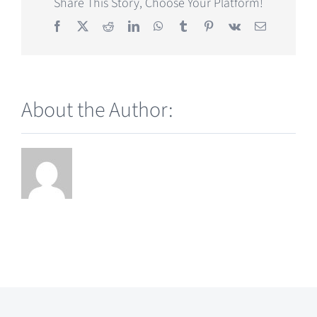
Share This Story, Choose Your Platform!
de
los
“regalos”
Facebook
X
Reddit
LinkedIn
WhatsApp
Tumblr
Pinterest
Vk
Email
sin
valor
About the Author: