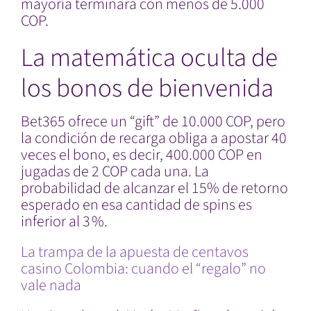
mayoría terminará con menos de 5.000
COP.
La matemática oculta de
los bonos de bienvenida
Bet365 ofrece un “gift” de 10.000 COP, pero
la condición de recarga obliga a apostar 40
veces el bono, es decir, 400.000 COP en
jugadas de 2 COP cada una. La
probabilidad de alcanzar el 15% de retorno
esperado en esa cantidad de spins es
inferior al 3 %.
La trampa de la apuesta de centavos
casino Colombia: cuando el “regalo” no
vale nada