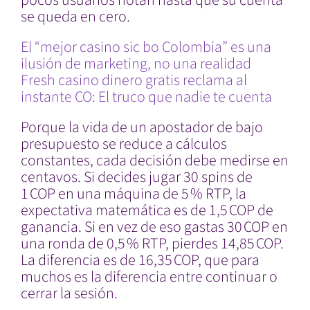
se queda en cero.
El “mejor casino sic bo Colombia” es una
ilusión de marketing, no una realidad
Fresh casino dinero gratis reclama al
instante CO: El truco que nadie te cuenta
Porque la vida de un apostador de bajo
presupuesto se reduce a cálculos
constantes, cada decisión debe medirse en
centavos. Si decides jugar 30 spins de
1 COP en una máquina de 5 % RTP, la
expectativa matemática es de 1,5 COP de
ganancia. Si en vez de eso gastas 30 COP en
una ronda de 0,5 % RTP, pierdes 14,85 COP.
La diferencia es de 16,35 COP, que para
muchos es la diferencia entre continuar o
cerrar la sesión.