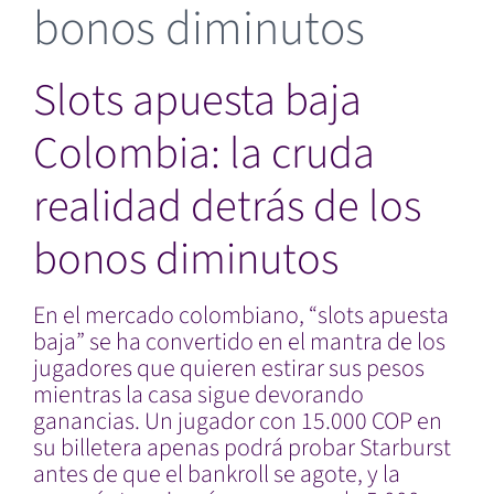
bonos diminutos
Slots apuesta baja
Colombia: la cruda
realidad detrás de los
bonos diminutos
En el mercado colombiano, “slots apuesta
baja” se ha convertido en el mantra de los
jugadores que quieren estirar sus pesos
mientras la casa sigue devorando
ganancias. Un jugador con 15.000 COP en
su billetera apenas podrá probar Starburst
antes de que el bankroll se agote, y la