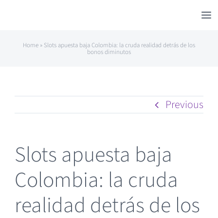
Skip
to
content
Home
»
Slots apuesta baja Colombia: la cruda realidad detrás de los
bonos diminutos
Previous
Slots apuesta baja
Colombia: la cruda
realidad detrás de los