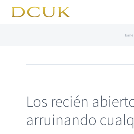
Skip
to
content
Home
Los recién abiert
arruinando cualqu