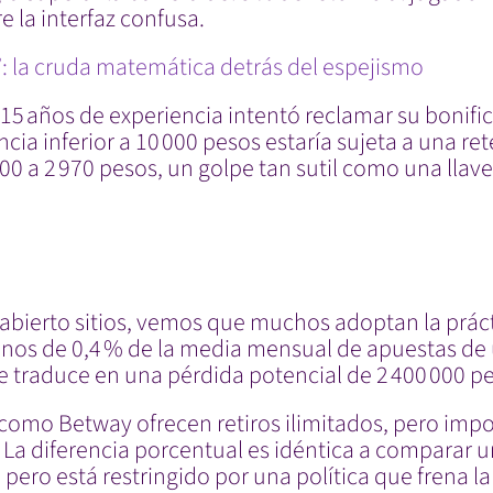
e la interfaz confusa.
”: la cruda matemática detrás del espejismo
15 años de experiencia intentó reclamar su bonifica
ia inferior a 10 000 pesos estaría sujeta a una re
900 a 2 970 pesos, un golpe tan sutil como una llav
 abierto sitios, vemos que muchos adoptan la prácti
nos de 0,4 % de la media mensual de apuestas de u
 traduce en una pérdida potencial de 2 400 000 pe
como Betway ofrecen retiros ilimitados, pero impo
a diferencia porcentual es idéntica a comparar u
pero está restringido por una política que frena la