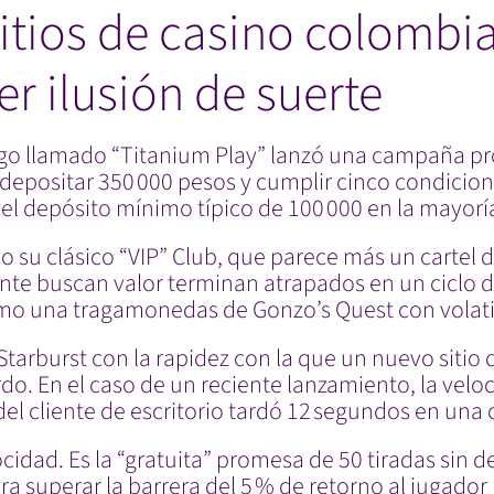
sitios de casino colombi
r ilusión de suerte
ego llamado “Titanium Play” lanzó una campaña pr
ía depositar 350 000 pesos y cumplir cinco condicio
 el depósito mínimo típico de 100 000 en la mayorí
o su clásico “VIP” Club, que parece más un cartel d
nte buscan valor terminan atrapados en un ciclo 
como una tragamonedas de Gonzo’s Quest con volat
tarburst con la rapidez con la que un nuevo sitio
do. En el caso de un reciente lanzamiento, la velo
del cliente de escritorio tardó 12 segundos en un
idad. Es la “gratuita” promesa de 50 tiradas sin de
gra superar la barrera del 5 % de retorno al jugado