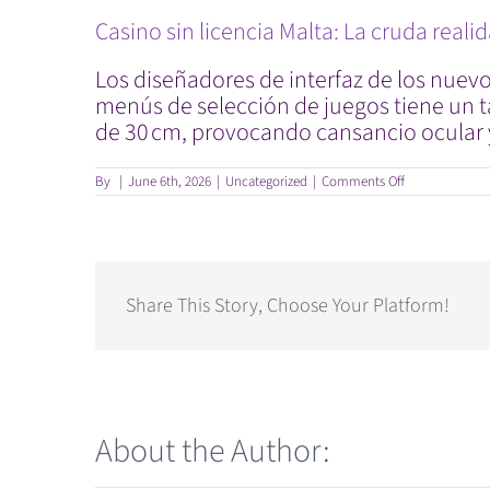
Casino sin licencia Malta: La cruda reali
Los diseñadores de interfaz de los nuevos
menús de selección de juegos tiene un ta
de 30 cm, provocando cansancio ocular y
on
By
|
June 6th, 2026
|
Uncategorized
|
Comments Off
Los
recién
abierto
sitios
de
casino
colombiano
Share This Story, Choose Your Platform!
están
arruinando
cualquier
ilusión
de
suerte
About the Author: