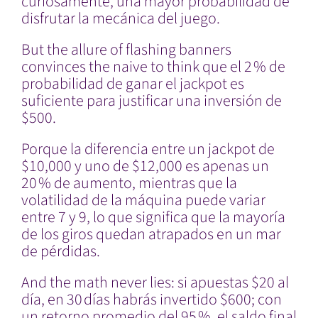
curiosamente, una mayor probabilidad de
disfrutar la mecánica del juego.
But the allure of flashing banners
convinces the naive to think que el 2 % de
probabilidad de ganar el jackpot es
suficiente para justificar una inversión de
$500.
Porque la diferencia entre un jackpot de
$10,000 y uno de $12,000 es apenas un
20 % de aumento, mientras que la
volatilidad de la máquina puede variar
entre 7 y 9, lo que significa que la mayoría
de los giros quedan atrapados en un mar
de pérdidas.
And the math never lies: si apuestas $20 al
día, en 30 días habrás invertido $600; con
un retorno promedio del 95 %, el saldo final