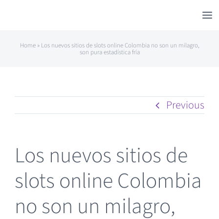
Skip
to
content
Home
»
Los nuevos sitios de slots online Colombia no son un milagro,
son pura estadística fría
Previous
Los nuevos sitios de
slots online Colombia
no son un milagro,