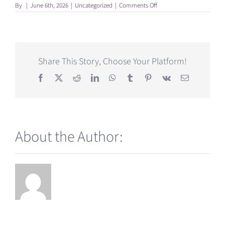
on
By
|
June 6th, 2026
|
Uncategorized
|
Comments Off
Los
nuevos
sitios
de
slots
online
Colombia
Share This Story, Choose Your Platform!
no
son
un
Facebook
X
Reddit
LinkedIn
WhatsApp
Tumblr
Pinterest
Vk
Email
milagro,
son
pura
estadística
fría
About the Author: