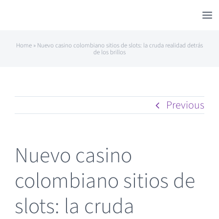
Skip
to
content
Home
»
Nuevo casino colombiano sitios de slots: la cruda realidad detrás
de los brillos
Previous
Nuevo casino
colombiano sitios de
slots: la cruda