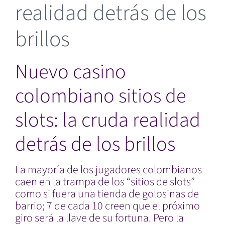
realidad detrás de los
brillos
Nuevo casino
colombiano sitios de
slots: la cruda realidad
detrás de los brillos
La mayoría de los jugadores colombianos
caen en la trampa de los “sitios de slots”
como si fuera una tienda de golosinas de
barrio; 7 de cada 10 creen que el próximo
giro será la llave de su fortuna. Pero la