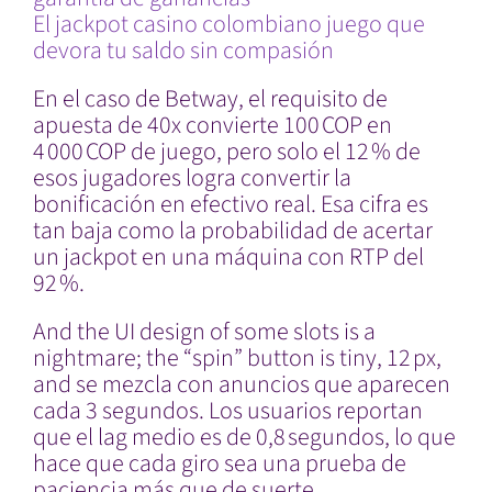
El jackpot casino colombiano juego que
devora tu saldo sin compasión
En el caso de Betway, el requisito de
apuesta de 40x convierte 100 COP en
4 000 COP de juego, pero solo el 12 % de
esos jugadores logra convertir la
bonificación en efectivo real. Esa cifra es
tan baja como la probabilidad de acertar
un jackpot en una máquina con RTP del
92 %.
And the UI design of some slots is a
nightmare; the “spin” button is tiny, 12 px,
and se mezcla con anuncios que aparecen
cada 3 segundos. Los usuarios reportan
que el lag medio es de 0,8 segundos, lo que
hace que cada giro sea una prueba de
paciencia más que de suerte.