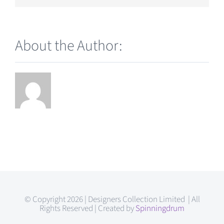
brillantes
y
promesas
rotas
About the Author:
© Copyright 2026 | Designers Collection Limited | All
Rights Reserved | Created by
Spinningdrum