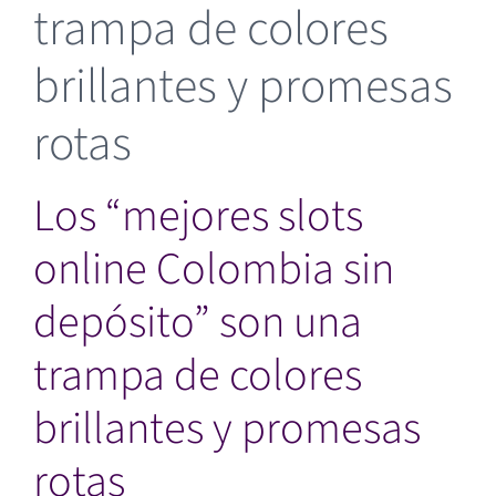
trampa de colores
brillantes y promesas
rotas
Los “mejores slots
online Colombia sin
depósito” son una
trampa de colores
brillantes y promesas
rotas