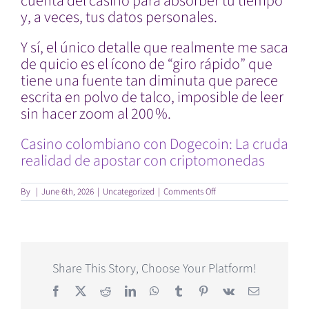
cuenta del casino para absorber tu tiempo
y, a veces, tus datos personales.
Y sí, el único detalle que realmente me saca
de quicio es el ícono de “giro rápido” que
tiene una fuente tan diminuta que parece
escrita en polvo de talco, imposible de leer
sin hacer zoom al 200 %.
Casino colombiano con Dogecoin: La cruda
realidad de apostar con criptomonedas
on
By
|
June 6th, 2026
|
Uncategorized
|
Comments Off
Los
“mejores
slots
online
Colombia
sin
depósito”
Share This Story, Choose Your Platform!
son
una
trampa
Facebook
X
Reddit
LinkedIn
WhatsApp
Tumblr
Pinterest
Vk
Email
de
colores