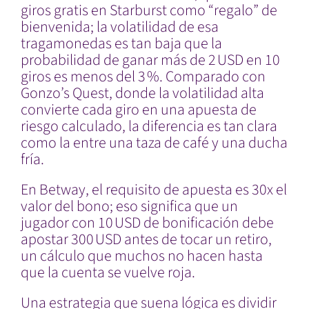
giros gratis en Starburst como “regalo” de
bienvenida; la volatilidad de esa
tragamonedas es tan baja que la
probabilidad de ganar más de 2 USD en 10
giros es menos del 3 %. Comparado con
Gonzo’s Quest, donde la volatilidad alta
convierte cada giro en una apuesta de
riesgo calculado, la diferencia es tan clara
como la entre una taza de café y una ducha
fría.
En Betway, el requisito de apuesta es 30x el
valor del bono; eso significa que un
jugador con 10 USD de bonificación debe
apostar 300 USD antes de tocar un retiro,
un cálculo que muchos no hacen hasta
que la cuenta se vuelve roja.
Una estrategia que suena lógica es dividir