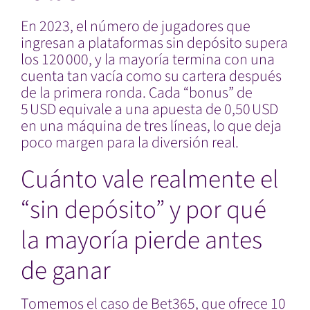
En 2023, el número de jugadores que
ingresan a plataformas sin depósito supera
los 120 000, y la mayoría termina con una
cuenta tan vacía como su cartera después
de la primera ronda. Cada “bonus” de
5 USD equivale a una apuesta de 0,50 USD
en una máquina de tres líneas, lo que deja
poco margen para la diversión real.
Cuánto vale realmente el
“sin depósito” y por qué
la mayoría pierde antes
de ganar
Tomemos el caso de Bet365, que ofrece 10