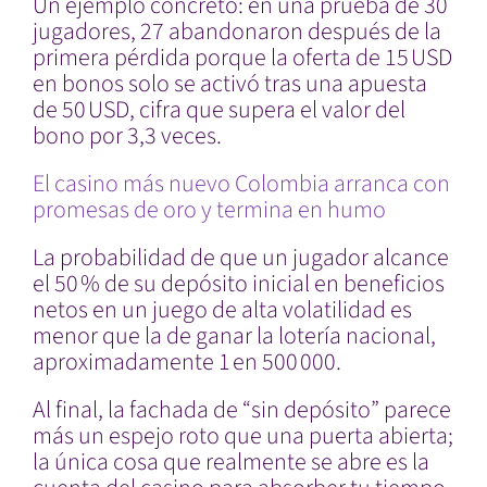
Un ejemplo concreto: en una prueba de 30
jugadores, 27 abandonaron después de la
primera pérdida porque la oferta de 15 USD
en bonos solo se activó tras una apuesta
de 50 USD, cifra que supera el valor del
bono por 3,3 veces.
El casino más nuevo Colombia arranca con
promesas de oro y termina en humo
La probabilidad de que un jugador alcance
el 50 % de su depósito inicial en beneficios
netos en un juego de alta volatilidad es
menor que la de ganar la lotería nacional,
aproximadamente 1 en 500 000.
Al final, la fachada de “sin depósito” parece
más un espejo roto que una puerta abierta;
la única cosa que realmente se abre es la