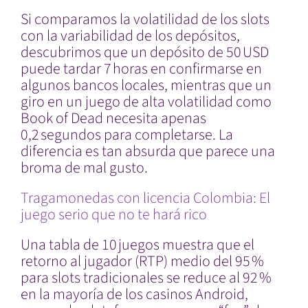
Si comparamos la volatilidad de los slots
con la variabilidad de los depósitos,
descubrimos que un depósito de 50 USD
puede tardar 7 horas en confirmarse en
algunos bancos locales, mientras que un
giro en un juego de alta volatilidad como
Book of Dead necesita apenas
0,2 segundos para completarse. La
diferencia es tan absurda que parece una
broma de mal gusto.
Tragamonedas con licencia Colombia: El
juego serio que no te hará rico
Una tabla de 10 juegos muestra que el
retorno al jugador (RTP) medio del 95 %
para slots tradicionales se reduce al 92 %
en la mayoría de los casinos Android,