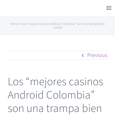
Skip
to
content
Home
»
Los “mejores casinos Android Colombia” son una trampa bien
pulida
Previous
Los “mejores casinos
Android Colombia”
son una trampa bien