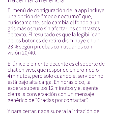
El menú de configuración de la app incluye
una opción de “modo nocturno” que,
curiosamente, solo cambia el fondo a un
gris más oscuro sin afectar los contrastes
de texto. El resultado es que la legibilidad
de los botones de retiro disminuye en un
23 % según pruebas con usuarios con
visión 20/40.
El único elemento decente es el soporte de
chat en vivo, que responde en promedio
4 minutos, pero solo cuando el servidor no
está bajo alta carga. En horas pico, la
espera supera los 12 minutos y el agente
cierra la conversación con un mensaje
genérico de “Gracias por contactar”.
Y para cerrar, nada supera la irritación de