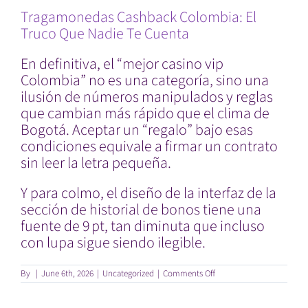
Tragamonedas Cashback Colombia: El
Truco Que Nadie Te Cuenta
En definitiva, el “mejor casino vip
Colombia” no es una categoría, sino una
ilusión de números manipulados y reglas
que cambian más rápido que el clima de
Bogotá. Aceptar un “regalo” bajo esas
condiciones equivale a firmar un contrato
sin leer la letra pequeña.
Y para colmo, el diseño de la interfaz de la
sección de historial de bonos tiene una
fuente de 9 pt, tan diminuta que incluso
con lupa sigue siendo ilegible.
on
By
|
June 6th, 2026
|
Uncategorized
|
Comments Off
El
“mejor
casino