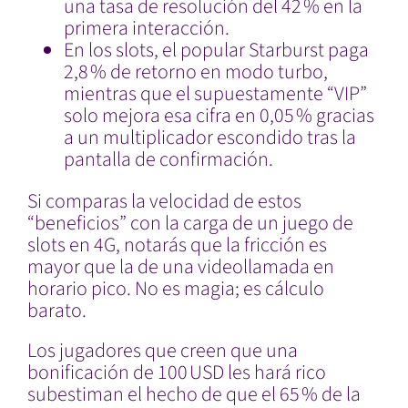
una tasa de resolución del 42 % en la
primera interacción.
En los slots, el popular Starburst paga
2,8 % de retorno en modo turbo,
mientras que el supuestamente “VIP”
solo mejora esa cifra en 0,05 % gracias
a un multiplicador escondido tras la
pantalla de confirmación.
Si comparas la velocidad de estos
“beneficios” con la carga de un juego de
slots en 4G, notarás que la fricción es
mayor que la de una videollamada en
horario pico. No es magia; es cálculo
barato.
Los jugadores que creen que una
bonificación de 100 USD les hará rico
subestiman el hecho de que el 65 % de la