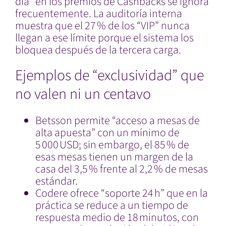
día” en los premios de Cashbacks se ignora
frecuentemente. La auditoría interna
muestra que el 27 % de los “VIP” nunca
llegan a ese límite porque el sistema los
bloquea después de la tercera carga.
Ejemplos de “exclusividad” que
no valen ni un centavo
Betsson permite “acceso a mesas de
alta apuesta” con un mínimo de
5 000 USD; sin embargo, el 85 % de
esas mesas tienen un margen de la
casa del 3,5 % frente al 2,2 % de mesas
estándar.
Codere ofrece “soporte 24 h” que en la
práctica se reduce a un tiempo de
respuesta medio de 18 minutos, con