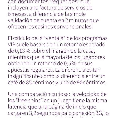
con documentos “requeridos” que
incluyen una factura de servicios de
6 meses, a diferencia de la simple
validación de cuenta en 2 minutos que
ofrecen los casinos convencionales.
El cálculo de la “ventaja” de los programas
VIP suele basarse en un retorno esperado
de 0,13 % sobre el margen de la casa,
mientras que la mayoría de los jugadores
obtienen un retorno de 0,5 % en sus
apuestas regulares. La diferencia es tan
insignificante como la diferencia entre un
café de 85 céntimos y uno de 90 céntimos.
Una comparación curiosa: la velocidad de
los “free spins” en un juego tiene la misma
latencia que una página de inicio que
carga en 3,2 segundos bajo conexión 3G, lo