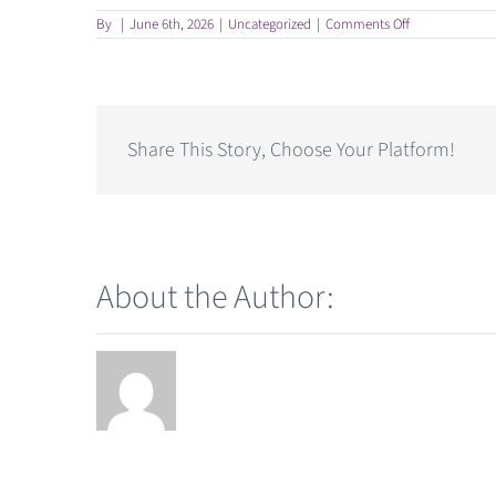
on
By
|
June 6th, 2026
|
Uncategorized
|
Comments Off
El
mejor
casino
VIP
cashback
Colombia:
la
Share This Story, Choose Your Platform!
cruda
realidad
del
“regalo”
que
nadie
se
merece
About the Author: