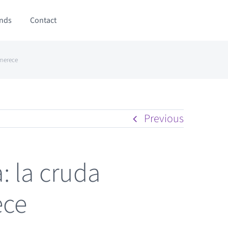
nds
Contact
 merece
Previous
: la cruda
ece