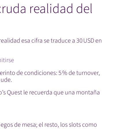
cruda realidad del
alidad esa cifra se traduce a 30 USD en
itirse
berinto de condiciones: 5 % de turnover,
aude.
onzo’s Quest le recuerda que una montaña
uegos de mesa; el resto, los slots como