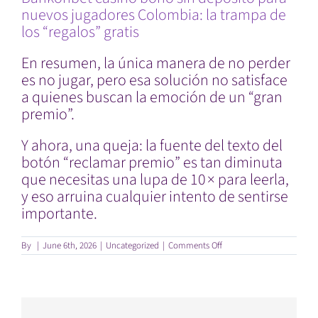
nuevos jugadores Colombia: la trampa de
los “regalos” gratis
En resumen, la única manera de no perder
es no jugar, pero esa solución no satisface
a quienes buscan la emoción de un “gran
premio”.
Y ahora, una queja: la fuente del texto del
botón “reclamar premio” es tan diminuta
que necesitas una lupa de 10 × para leerla,
y eso arruina cualquier intento de sentirse
importante.
on
By
|
June 6th, 2026
|
Uncategorized
|
Comments Off
El
“mejor
casino
slots
jackpot
Colombia”
es