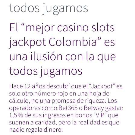
todos jugamos
El “mejor casino slots
jackpot Colombia” es
una ilusión con la que
todos jugamos
Hace 12 años descubrí que el “Jackpot” es
solo otro número rojo en una hoja de
cálculo, no una promesa de riqueza. Los
operadores como Bet365 o Betway gastan
1,5 % de sus ingresos en bonos “VIP” que
suenan a caridad, pero la realidad es que
nadie regala dinero.