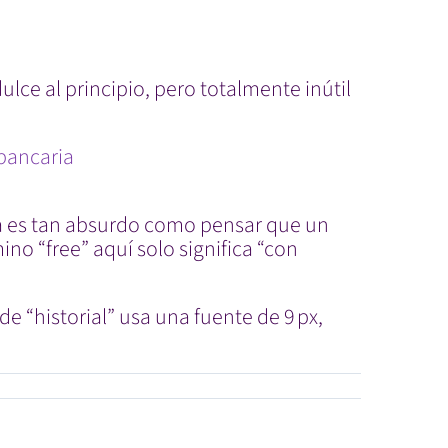
lce al principio, pero totalmente inútil
 bancaria
una es tan absurdo como pensar que un
ino “free” aquí solo significa “con
 de “historial” usa una fuente de 9 px,