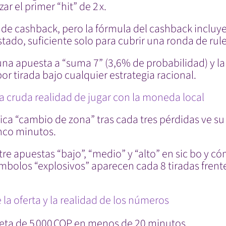
r el primer “hit” de 2 x.
de cashback, pero la fórmula del cashback incluye
tado, suficiente solo para cubrir una ronda de rule
na apuesta a “suma 7” (3,6% de probabilidad) y la 
or tirada bajo cualquier estrategia racional.
 cruda realidad de jugar con la moneda local
ctica “cambio de zona” tras cada tres pérdidas ve s
nco minutos.
entre apuestas “bajo”, “medio” y “alto” en sic bo y c
bolos “explosivos” aparecen cada 8 tiradas frente 
 la oferta y la realidad de los números
meta de 5 000 COP en menos de 20 minutos.