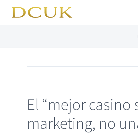
Skip
to
content
El “mejor casino 
marketing, no un