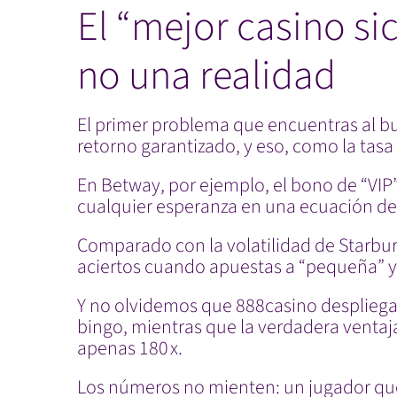
El “mejor casino si
no una realidad
El primer problema que encuentras al b
retorno garantizado, y eso, como la tasa 
En Betway, por ejemplo, el bono de “VIP
cualquier esperanza en una ecuación de
Comparado con la volatilidad de Starburst
aciertos cuando apuestas a “pequeña” y 
Y no olvidemos que 888casino despliega 
bingo, mientras que la verdadera ventaja
apenas 180 x.
Los números no mienten: un jugador que