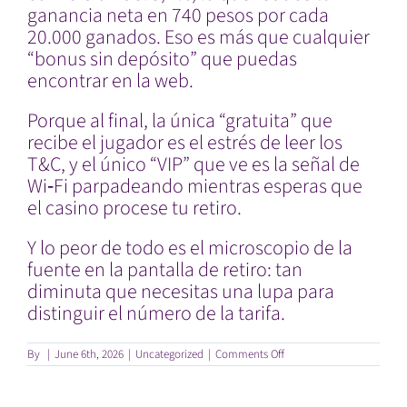
ganancia neta en 740 pesos por cada
20.000 ganados. Eso es más que cualquier
“bonus sin depósito” que puedas
encontrar en la web.
Porque al final, la única “gratuita” que
recibe el jugador es el estrés de leer los
T&C, y el único “VIP” que ve es la señal de
Wi‑Fi parpadeando mientras esperas que
el casino procese tu retiro.
Y lo peor de todo es el microscopio de la
fuente en la pantalla de retiro: tan
diminuta que necesitas una lupa para
distinguir el número de la tarifa.
on
By
|
June 6th, 2026
|
Uncategorized
|
Comments Off
El
mejor
casino
con