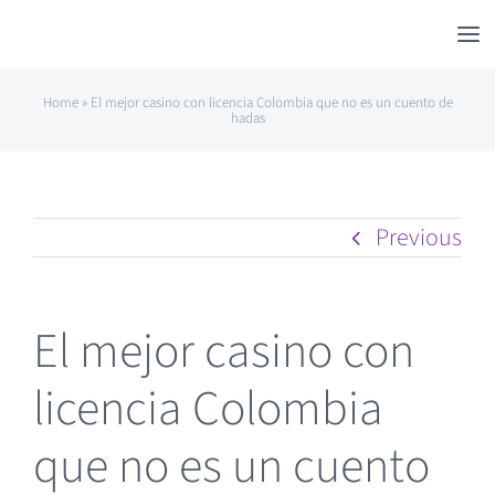
Skip
to
content
Home
»
El mejor casino con licencia Colombia que no es un cuento de
hadas
Previous
El mejor casino con
licencia Colombia
que no es un cuento