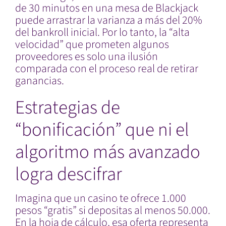
de 30 minutos en una mesa de Blackjack
puede arrastrar la varianza a más del 20%
del bankroll inicial. Por lo tanto, la “alta
velocidad” que prometen algunos
proveedores es solo una ilusión
comparada con el proceso real de retirar
ganancias.
Estrategias de
“bonificación” que ni el
algoritmo más avanzado
logra descifrar
Imagina que un casino te ofrece 1.000
pesos “gratis” si depositas al menos 50.000.
En la hoja de cálculo, esa oferta representa