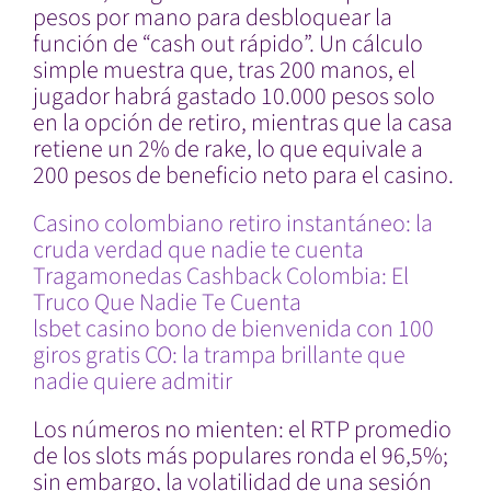
pesos por mano para desbloquear la
función de “cash out rápido”. Un cálculo
simple muestra que, tras 200 manos, el
jugador habrá gastado 10.000 pesos solo
en la opción de retiro, mientras que la casa
retiene un 2% de rake, lo que equivale a
200 pesos de beneficio neto para el casino.
Casino colombiano retiro instantáneo: la
cruda verdad que nadie te cuenta
Tragamonedas Cashback Colombia: El
Truco Que Nadie Te Cuenta
lsbet casino bono de bienvenida con 100
giros gratis CO: la trampa brillante que
nadie quiere admitir
Los números no mienten: el RTP promedio
de los slots más populares ronda el 96,5%;
sin embargo, la volatilidad de una sesión