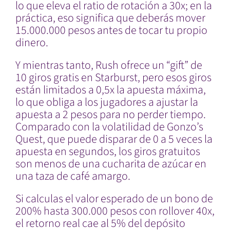
lo que eleva el ratio de rotación a 30x; en la
práctica, eso significa que deberás mover
15.000.000 pesos antes de tocar tu propio
dinero.
Y mientras tanto, Rush ofrece un “gift” de
10 giros gratis en Starburst, pero esos giros
están limitados a 0,5x la apuesta máxima,
lo que obliga a los jugadores a ajustar la
apuesta a 2 pesos para no perder tiempo.
Comparado con la volatilidad de Gonzo’s
Quest, que puede disparar de 0 a 5 veces la
apuesta en segundos, los giros gratuitos
son menos de una cucharita de azúcar en
una taza de café amargo.
Si calculas el valor esperado de un bono de
200% hasta 300.000 pesos con rollover 40x,
el retorno real cae al 5% del depósito