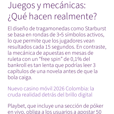
Juegos y mecánicas:
¿Qué hacen realmente?
El diseño de tragamonedas como Starburst
se basa en rondas de 3‑5 símbolos activos,
lo que permite que los jugadores vean
resultados cada 15 segundos. En contraste,
la mecánica de apuestas en mesas de
ruleta con un “free spin” de 0,1% del
bankroll es tan lenta que podrías leer 3
capítulos de una novela antes de que la
bola caiga.
Nuevo casino móvil 2026 Colombia: la
cruda realidad detrás del brillo digital
Playbet, que incluye una sección de póker
en vivo, obliga a los usuarios a apostar 50