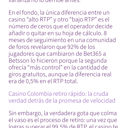
En el fondo, la única diferencia entre un
casino “alto RTP” y otro “bajo RTP” es el
número de ceros que el operador decide
añadir o quitar en su hoja de cálculo. 8
meses de seguimiento en una comunidad
de foros revelaron que 92% de los
jugadores que cambiaron de Bet365 a
Betsson lo hicieron porque la segunda
ofrecía “más control” en la cantidad de
giros gratuitos, aunque la diferencia real
era de 0,5% en el RTP total.
Casino Colombia retiro rápido: la cruda
verdad detrás de la promesa de velocidad
Sin embargo, la verdadera gota que colma
el vaso es el proceso de retiro: una vez que
logras superar el 99,5% de RTP, el casino te