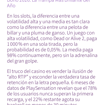
Año
En los slots, la diferencia entre una
volatilidad alta y una media es tan clara
como la diferencia entre una pelota de
billar y una pluma de ganso. Un juego con
alta volatilidad, como Dead or Alive 2, paga
1 000 % en una sola tirada, pero la
probabilidad es de 0,05%. La media paga
98% continuamente, pero sin la adrenalina
del gran golpe.
El truco del casino es vender la ilusión de
“alto RTP” y esconder la verdadera tasa de
retención en la letra pequeña. 6 meses de
datos de PlaySensation revelan que el 78%
de los usuarios nunca superan la primera
recarga, y el 22% restante agota su
bankroll en menos de 30 minutos.