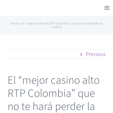
Skip
to
content
Home
»
El “mejor casino alto RTP Colombia” que no te hará perder la
cordura
Previous
El “mejor casino alto
RTP Colombia” que
no te hará perder la