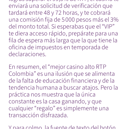
enviará una solicitud de verificación que
tardará entre 48 y 72 horas, y te cobrará
una comisión fija de 5 000 pesos más el 3%
del monto total. Si esperabas que el “VIP”
te diera acceso rápido, prepárate para una
fila de espera más larga que la que tiene la
oficina de impuestos en temporada de
declaraciones.
En resumen, el “mejor casino alto RTP
Colombia” es una ilusión que se alimenta
de la falta de educación financiera y de la
tendencia humana a buscar atajos. Pero la
práctica nos muestra que la única
constante es la casa ganando, y que
cualquier “regalo” es simplemente una
transacción disfrazada.
Y para colmo, la fuente de texto del botón