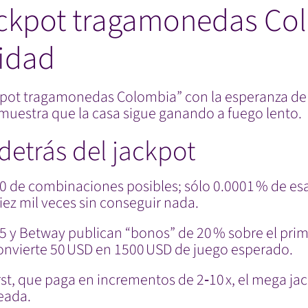
ackpot tragamonedas Co
lidad
kpot tragamonedas Colombia” con la esperanza de 
 muestra que la casa sigue ganando a fuego lento.
detrás del jackpot
 de combinaciones posibles; sólo 0.0001 % de es
iez mil veces sin conseguir nada.
 y Betway publican “bonos” de 20 % sobre el prim
convierte 50 USD en 1500 USD de juego esperado.
rst, que paga en incrementos de 2‑10 x, el mega j
eada.