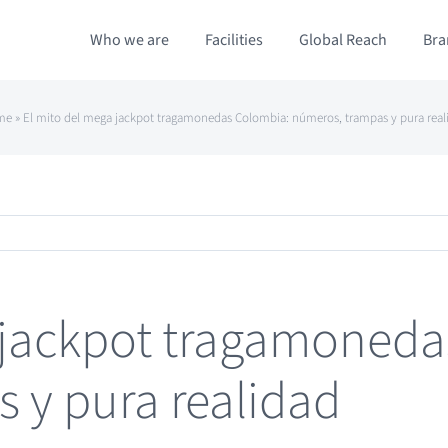
Who we are
Facilities
Global Reach
Bra
me
»
El mito del mega jackpot tragamonedas Colombia: números, trampas y pura real
 jackpot tragamoneda
 y pura realidad