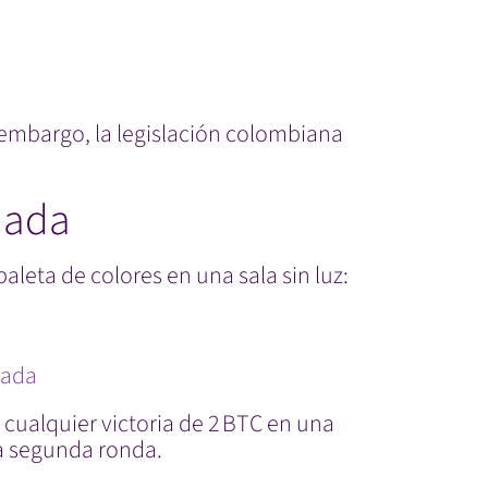
 embargo, la legislación colombiana
nada
aleta de colores en una sala sin luz:
lada
cualquier victoria de 2 BTC en una
la segunda ronda.