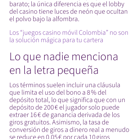
barato; la única diferencia es que el lobby
del casino tiene luces de neón que ocultan
el polvo bajo la alfombra.
Los “juegos casino móvil Colombia” no son
la solución mágica para tu cartera
Lo que nadie menciona
en la letra pequeña
Los términos suelen incluir una cláusula
que limita el uso del bono a 8 % del
depósito total, lo que significa que con un
depósito de 200 € el jugador solo puede
extraer 16 € de ganancia derivada de los
giros gratuitos. Asimismo, la tasa de
conversión de giros a dinero real a menudo
se reduce en 0,05 € por cada 10 giros