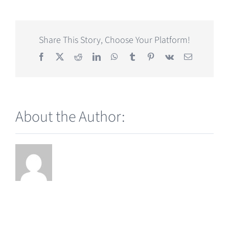
realidad
del
lucky
block
casino
Share This Story, Choose Your Platform!
180
giros
gratis
Facebook
X
Reddit
LinkedIn
WhatsApp
Tumblr
Pinterest
Vk
Email
oferta
por
tiempo
limitado
About the Author: