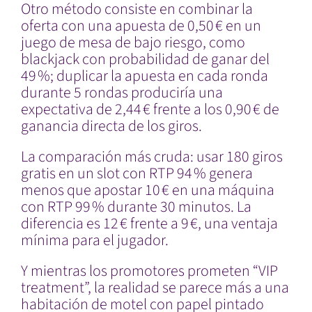
Otro método consiste en combinar la
oferta con una apuesta de 0,50 € en un
juego de mesa de bajo riesgo, como
blackjack con probabilidad de ganar del
49 %; duplicar la apuesta en cada ronda
durante 5 rondas produciría una
expectativa de 2,44 € frente a los 0,90 € de
ganancia directa de los giros.
La comparación más cruda: usar 180 giros
gratis en un slot con RTP 94 % genera
menos que apostar 10 € en una máquina
con RTP 99 % durante 30 minutos. La
diferencia es 12 € frente a 9 €, una ventaja
mínima para el jugador.
Y mientras los promotores prometen “VIP
treatment”, la realidad se parece más a una
habitación de motel con papel pintado