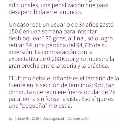
adicionales, una penalización que pasa
desapercibida en el anuncio.
Un caso real: un usuario de 34 años gastó
150 € en una semana para intentar
desbloquear 180 giros; al final, solo logró
retirar 8 €, una pérdida del 94,7 % de su
inversión. La comparación con la
expectativa de 0,288 € por giro muestra la
gran brecha entre la teoría y la práctica.
El último detalle irritante es el tamaño de la
fuente en la sección de términos: 9 pt, tan
diminuta que requiere fuerza ocular de 2 x
para leerla sin forzar la vista. Eso sí que es
una “pequeña” molestia.
on
By
|
June 6th, 2026
|
Uncategorized
|
Comments Off
La
cruel