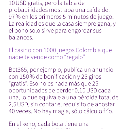
10 USD gratis, pero la tabla de
probabilidades mostraba una caída del
97 % en los primeros 5 minutos de juego.
La realidad es que la casa siempre gana, y
el bono solo sirve para engordar sus
balances.
El casino con 1000 juegos Colombia que
nadie te vende como “regalo”
Bet365, por ejemplo, publica un anuncio
con 150 % de bonificación y 25 giros
“gratis”. Eso no es nada más que 25
oportunidades de perder 0,10 USD cada
una, lo que equivale a una pérdida total de
2,5 USD, sin contar el requisito de apostar
40 veces. No hay magia, sólo cálculo frío.
En el keno, cada bola tiene una