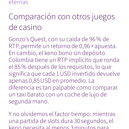
eternas
Comparación con otros juegos
de casino
Gonzo’s Quest, con su caída de 96 % de
RTP, permite un retorno de 0,96 × apuesta.
En cambio, el keno bono sin depósito
Colombia tiene un RTP implícito que ronda
el 85 % después de los requisitos, lo que
significa que cada 1 USD invertido devuelve
apenas 0,85 USD en promedio. La
diferencia es tan palpable como comparar
un taxi barato con un coche de lujo de
segunda mano.
Y no olvidemos el factor tiempo: mientras
una partida de slots dura 30 segundos, el
keno necesita al menos 3 minutos para