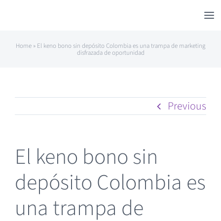
Skip
to
content
Home
»
El keno bono sin depósito Colombia es una trampa de marketing
disfrazada de oportunidad
Previous
El keno bono sin
depósito Colombia es
una trampa de