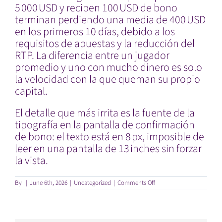
5 000 USD y reciben 100 USD de bono
terminan perdiendo una media de 400 USD
en los primeros 10 días, debido a los
requisitos de apuestas y la reducción del
RTP. La diferencia entre un jugador
promedio y uno con mucho dinero es solo
la velocidad con la que queman su propio
capital.
El detalle que más irrita es la fuente de la
tipografía en la pantalla de confirmación
de bono: el texto está en 8 px, imposible de
leer en una pantalla de 13 inches sin forzar
la vista.
on
By
|
June 6th, 2026
|
Uncategorized
|
Comments Off
El
keno
bono
sin
depósito