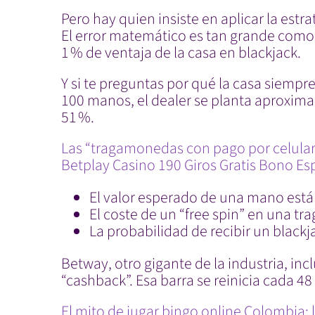
Pero hay quien insiste en aplicar la estr
El error matemático es tan grande como 
1 % de ventaja de la casa en blackjack.
Y si te preguntas por qué la casa siempr
100 manos, el dealer se planta aproxima
51 %.
Las “tragamonedas con pago por celular
Betplay Casino 190 Giros Gratis Bono Es
El valor esperado de una mano está
El coste de un “free spin” en una t
La probabilidad de recibir un blackja
Betway, otro gigante de la industria, in
“cashback”. Esa barra se reinicia cada 4
El mito de jugar bingo online Colombia: 