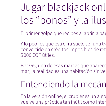
Jugar blackjack on
los “bonos” y la ilu
El primer golpe que recibes al abrir la 
Y lo peor es que esa cifra suele ser una 
convertido en créditos imposibles de reti
5 000 COP útiles.
Bet365, una de esas marcas que aparecen 
mar; la realidad es una habitación sin ve
Entendiendo la mecánic
En la versión online, el crupier es un al
vuelve una práctica tan inútil como inten