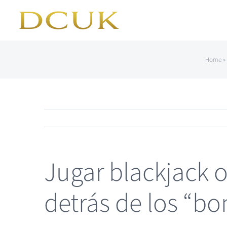
Skip
to
content
Home
»
Jugar blackjack 
detrás de los “bon