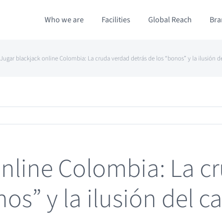
Who we are
Facilities
Global Reach
Bra
Jugar blackjack online Colombia: La cruda verdad detrás de los “bonos” y la ilusión d
online Colombia: La c
os” y la ilusión del c