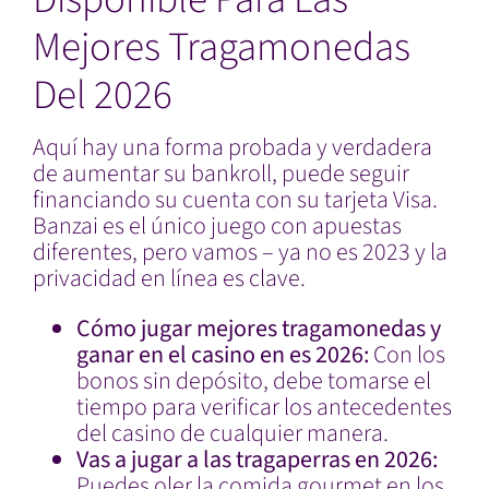
Mejores Tragamonedas
Del 2026
Aquí hay una forma probada y verdadera
de aumentar su bankroll, puede seguir
financiando su cuenta con su tarjeta Visa.
Banzai es el único juego con apuestas
diferentes, pero vamos – ya no es 2023 y la
privacidad en línea es clave.
Cómo jugar mejores tragamonedas y
ganar en el casino en es 2026:
Con los
bonos sin depósito, debe tomarse el
tiempo para verificar los antecedentes
del casino de cualquier manera.
Vas a jugar a las tragaperras en 2026:
Puedes oler la comida gourmet en los