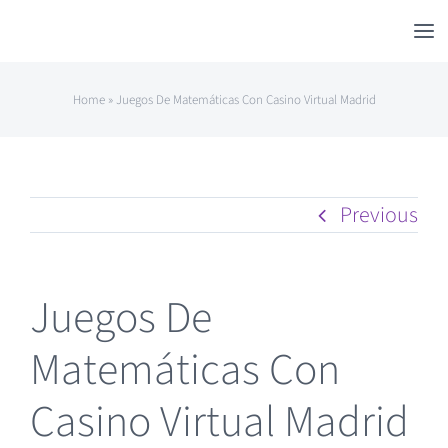
Skip
to
content
Home
»
Juegos De Matemáticas Con Casino Virtual Madrid
Previous
Juegos De
Matemáticas Con
Casino Virtual Madrid