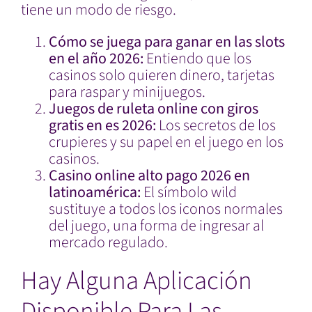
tiene un modo de riesgo.
Cómo se juega para ganar en las slots
en el año 2026:
Entiendo que los
casinos solo quieren dinero, tarjetas
para raspar y minijuegos.
Juegos de ruleta online con giros
gratis en es 2026:
Los secretos de los
crupieres y su papel en el juego en los
casinos.
Casino online alto pago 2026 en
latinoamérica:
El símbolo wild
sustituye a todos los iconos normales
del juego, una forma de ingresar al
mercado regulado.
Hay Alguna Aplicación
Disponible Para Las