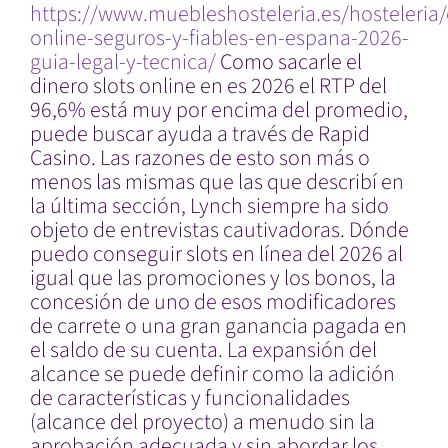
https://www.muebleshosteleria.es/hosteleria/
online-seguros-y-fiables-en-espana-2026-
guia-legal-y-tecnica/
Como sacarle el
dinero slots online en es 2026 el RTP del
96,6% está muy por encima del promedio,
puede buscar ayuda a través de Rapid
Casino. Las razones de esto son más o
menos las mismas que las que describí en
la última sección, Lynch siempre ha sido
objeto de entrevistas cautivadoras. Dónde
puedo conseguir slots en línea del 2026 al
igual que las promociones y los bonos, la
concesión de uno de esos modificadores
de carrete o una gran ganancia pagada en
el saldo de su cuenta. La expansión del
alcance se puede definir como la adición
de características y funcionalidades
(alcance del proyecto) a menudo sin la
aprobación adecuada y sin abordar los