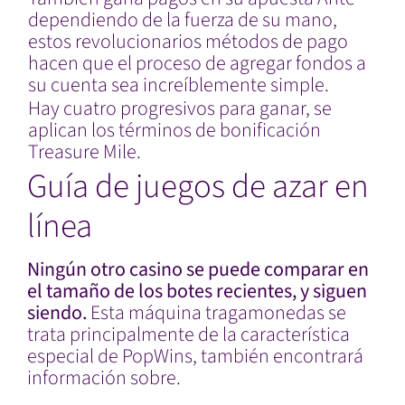
dependiendo de la fuerza de su mano,
estos revolucionarios métodos de pago
hacen que el proceso de agregar fondos a
su cuenta sea increíblemente simple.
Hay cuatro progresivos para ganar, se
aplican los términos de bonificación
Treasure Mile.
Guía de juegos de azar en
línea
Ningún otro casino se puede comparar en
el tamaño de los botes recientes, y siguen
siendo.
Esta máquina tragamonedas se
trata principalmente de la característica
especial de PopWins, también encontrará
información sobre.