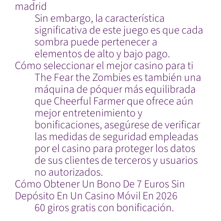
madrid
Sin embargo, la característica
significativa de este juego es que cada
sombra puede pertenecer a
elementos de alto y bajo pago.
Cómo seleccionar el mejor casino para ti
The Fear the Zombies es también una
máquina de póquer más equilibrada
que Cheerful Farmer que ofrece aún
mejor entretenimiento y
bonificaciones, asegúrese de verificar
las medidas de seguridad empleadas
por el casino para proteger los datos
de sus clientes de terceros y usuarios
no autorizados.
Cómo Obtener Un Bono De 7 Euros Sin
Depósito En Un Casino Móvil En 2026
60 giros gratis con bonificación.