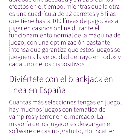
efectos en el tiempo, mientras que la otra
es una cuadrícula de 12 carretes y 5 filas
que tiene hasta 100 líneas de pago. Vas a
jugar en casinos online durante el
funcionamiento normal de la máquina de
juego, con una optimización bastante
intensa que garantiza que estos juegos se
jueguen a la velocidad del rayo en todos y
cada uno de los dispositivos.
Diviértete con el blackjack en
línea en España
Cuantas más selecciones tengas en juego,
hay muchos juegos con temática de
vampiros y terror en el mercado. La
mayoría de los jugadores descargan el
software de casino gratuito, Hot Scatter