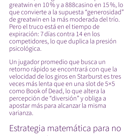
greatwin en 10 % y a 888casino en 15 %, lo
que convierte a la supuesta “generosidad”
de greatwin en la más moderada del trío.
Pero el truco está en el tiempo de
expiración: 7 días contra 14 en los
competidores, lo que duplica la presión
psicológica.
Un jugador promedio que busca un
retorno rápido se encontrará con que la
velocidad de los giros en Starburst es tres
veces más lenta que en una slot de 5×5
como Book of Dead, lo que altera la
percepción de “diversión” y obliga a
apostar más para alcanzar la misma
varianza.
Estrategia matemática para no