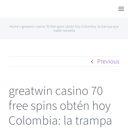
Skip
to
content
Home
»
greatwin casino 70 free spins obtén hoy Colombia: la trampa que
nadie necesita
Previous
greatwin casino 70
free spins obtén hoy
Colombia: la trampa