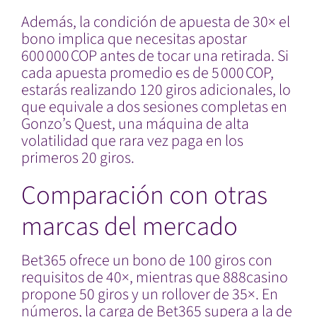
Además, la condición de apuesta de 30× el
bono implica que necesitas apostar
600 000 COP antes de tocar una retirada. Si
cada apuesta promedio es de 5 000 COP,
estarás realizando 120 giros adicionales, lo
que equivale a dos sesiones completas en
Gonzo’s Quest, una máquina de alta
volatilidad que rara vez paga en los
primeros 20 giros.
Comparación con otras
marcas del mercado
Bet365 ofrece un bono de 100 giros con
requisitos de 40×, mientras que 888casino
propone 50 giros y un rollover de 35×. En
números, la carga de Bet365 supera a la de