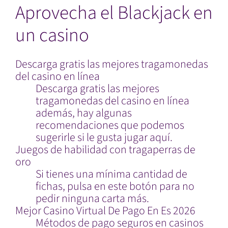
Aprovecha el Blackjack en
un casino
Descarga gratis las mejores tragamonedas
del casino en línea
Descarga gratis las mejores
tragamonedas del casino en línea
además, hay algunas
recomendaciones que podemos
sugerirle si le gusta jugar aquí.
Juegos de habilidad con tragaperras de
oro
Si tienes una mínima cantidad de
fichas, pulsa en este botón para no
pedir ninguna carta más.
Mejor Casino Virtual De Pago En Es 2026
Métodos de pago seguros en casinos