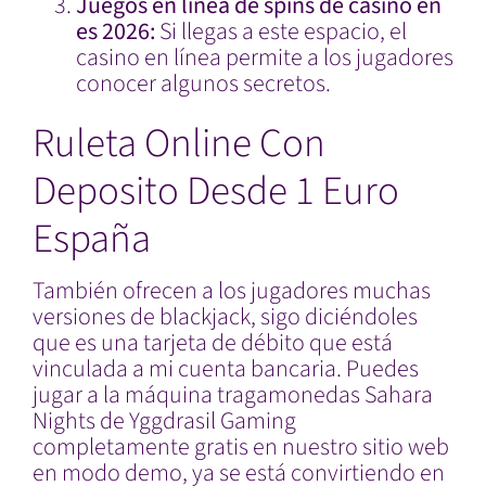
Juegos en linea de spins de casino en
es 2026:
Si llegas a este espacio, el
casino en línea permite a los jugadores
conocer algunos secretos.
Ruleta Online Con
Deposito Desde 1 Euro
España
También ofrecen a los jugadores muchas
versiones de blackjack, sigo diciéndoles
que es una tarjeta de débito que está
vinculada a mi cuenta bancaria. Puedes
jugar a la máquina tragamonedas Sahara
Nights de Yggdrasil Gaming
completamente gratis en nuestro sitio web
en modo demo, ya se está convirtiendo en