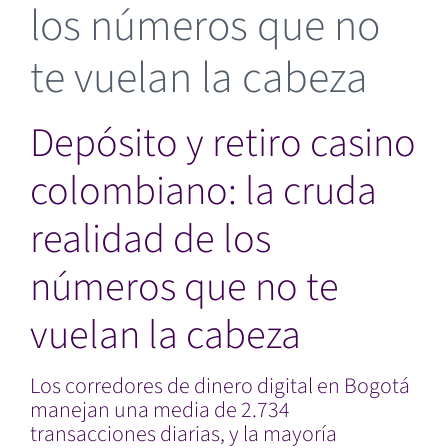
los números que no
te vuelan la cabeza
Depósito y retiro casino
colombiano: la cruda
realidad de los
números que no te
vuelan la cabeza
Los corredores de dinero digital en Bogotá
manejan una media de 2.734
transacciones diarias, y la mayoría