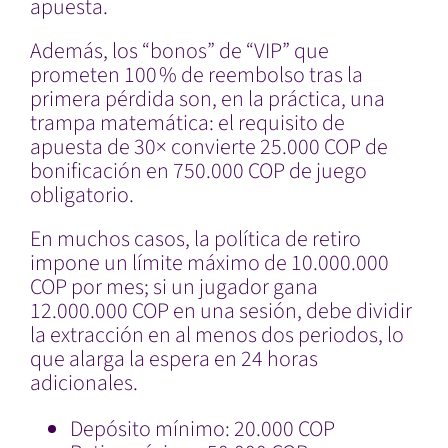
apuesta.
Además, los “bonos” de “VIP” que
prometen 100 % de reembolso tras la
primera pérdida son, en la práctica, una
trampa matemática: el requisito de
apuesta de 30× convierte 25.000 COP de
bonificación en 750.000 COP de juego
obligatorio.
En muchos casos, la política de retiro
impone un límite máximo de 10.000.000
COP por mes; si un jugador gana
12.000.000 COP en una sesión, debe dividir
la extracción en al menos dos periodos, lo
que alarga la espera en 24 horas
adicionales.
Depósito mínimo: 20.000 COP