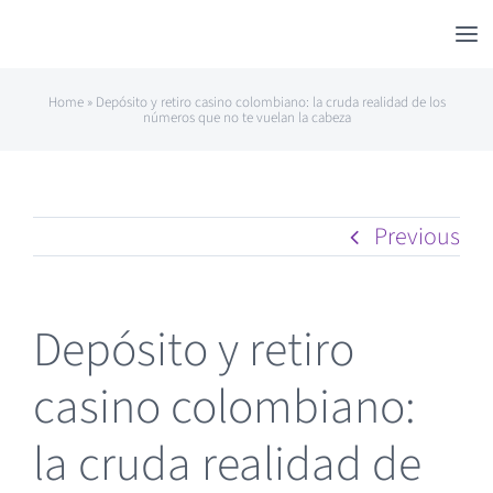
Skip
to
content
Home
»
Depósito y retiro casino colombiano: la cruda realidad de los
números que no te vuelan la cabeza
Previous
Depósito y retiro
casino colombiano:
la cruda realidad de