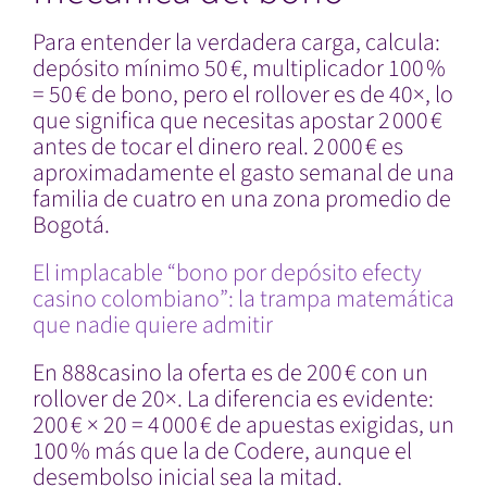
Para entender la verdadera carga, calcula:
depósito mínimo 50 €, multiplicador 100 %
= 50 € de bono, pero el rollover es de 40×, lo
que significa que necesitas apostar 2 000 €
antes de tocar el dinero real. 2 000 € es
aproximadamente el gasto semanal de una
familia de cuatro en una zona promedio de
Bogotá.
El implacable “bono por depósito efecty
casino colombiano”: la trampa matemática
que nadie quiere admitir
En 888casino la oferta es de 200 € con un
rollover de 20×. La diferencia es evidente:
200 € × 20 = 4 000 € de apuestas exigidas, un
100 % más que la de Codere, aunque el
desembolso inicial sea la mitad.