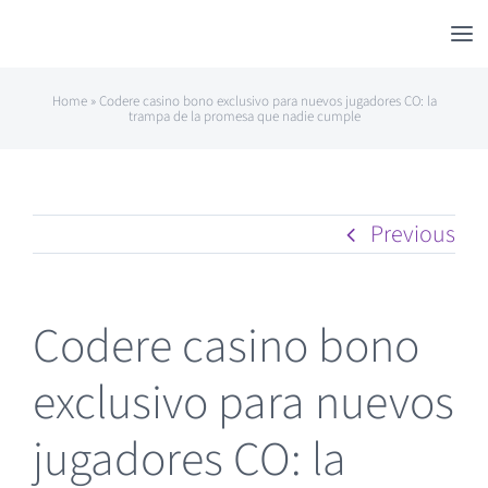
Skip
to
content
Home
»
Codere casino bono exclusivo para nuevos jugadores CO: la
trampa de la promesa que nadie cumple
Previous
Codere casino bono
exclusivo para nuevos
jugadores CO: la