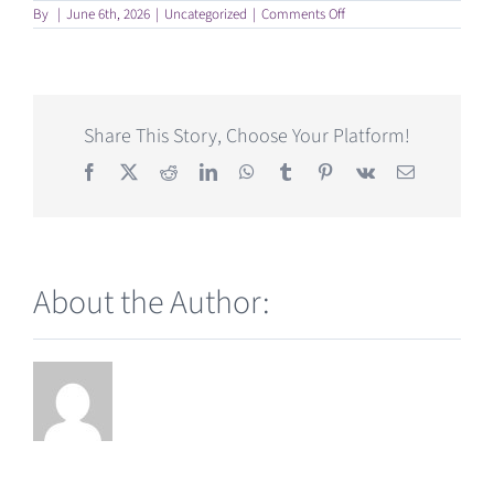
on
By
|
June 6th, 2026
|
Uncategorized
|
Comments Off
Codere
casino
bono
exclusivo
para
nuevos
jugadores
Share This Story, Choose Your Platform!
CO:
la
trampa
Facebook
X
Reddit
LinkedIn
WhatsApp
Tumblr
Pinterest
Vk
Email
de
la
promesa
que
nadie
cumple
About the Author: