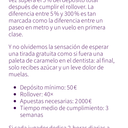
después de cumplir el rollover. La
diferencia entre 5 % y 300 % es tan
marcada como la diferencia entre un
paseo en metro y un vuelo en primera
clase.
Y no olvidemos la sensación de esperar
una tirada gratuita como si fuera una
paleta de caramelo en el dentista: al final,
solo recibes azúcar y un leve dolor de
muelas.
Depósito mínimo: 50 €
Rollover: 40×
Apuestas necesarias: 2 000 €
Tiempo medio de cumplimiento: 3
semanas
Si cada jugador dedica 2 horas diarias a