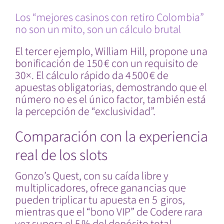
Los “mejores casinos con retiro Colombia”
no son un mito, son un cálculo brutal
El tercer ejemplo, William Hill, propone una
bonificación de 150 € con un requisito de
30×. El cálculo rápido da 4 500 € de
apuestas obligatorias, demostrando que el
número no es el único factor, también está
la percepción de “exclusividad”.
Comparación con la experiencia
real de los slots
Gonzo’s Quest, con su caída libre y
multiplicadores, ofrece ganancias que
pueden triplicar tu apuesta en 5 giros,
mientras que el “bono VIP” de Codere rara
vez supera el 5 % del depósito total