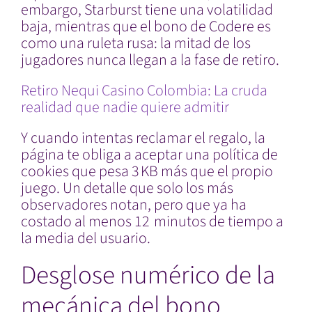
embargo, Starburst tiene una volatilidad
baja, mientras que el bono de Codere es
como una ruleta rusa: la mitad de los
jugadores nunca llegan a la fase de retiro.
Retiro Nequi Casino Colombia: La cruda
realidad que nadie quiere admitir
Y cuando intentas reclamar el regalo, la
página te obliga a aceptar una política de
cookies que pesa 3 KB más que el propio
juego. Un detalle que solo los más
observadores notan, pero que ya ha
costado al menos 12 minutos de tiempo a
la media del usuario.
Desglose numérico de la
mecánica del bono