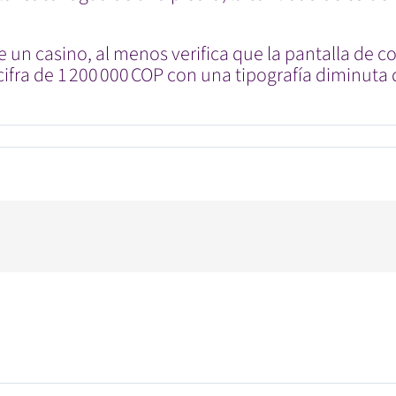
e un casino, al menos verifica que la pantalla de c
 cifra de 1 200 000 COP con una tipografía diminuta