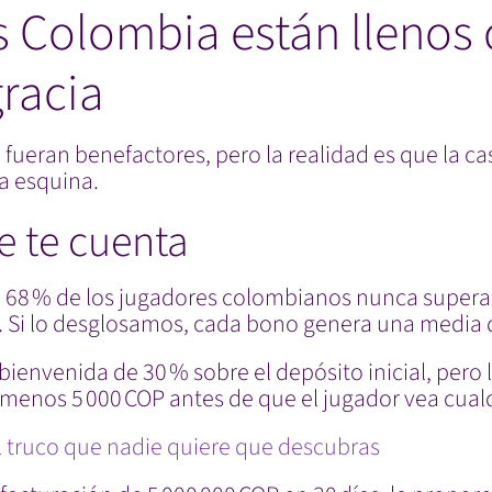
s Colombia están llenos
racia
fueran benefactores, pero la realidad es que la c
a esquina.
e te cuenta
l 68 % de los jugadores colombianos nunca supera
P. Si lo desglosamos, cada bono genera una media d
ienvenida de 30 % sobre el depósito inicial, pero 
 menos 5 000 COP antes de que el jugador vea cualq
 truco que nadie quiere que descubras