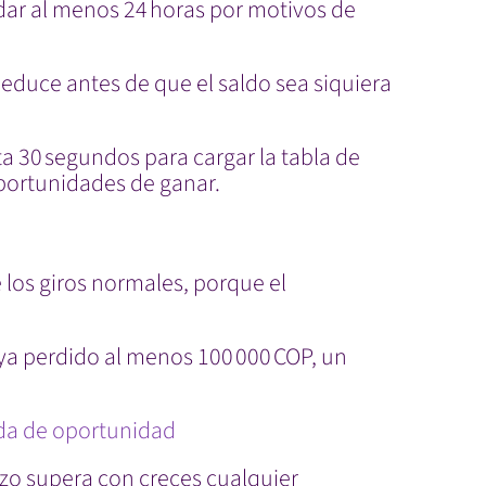
rdar al menos 24 horas por motivos de
deduce antes de que el saldo sea siquiera
ta 30 segundos para cargar la tabla de
oportunidades de ganar.
 los giros normales, porque el
aya perdido al menos 100 000 COP, un
ada de oportunidad
zo supera con creces cualquier