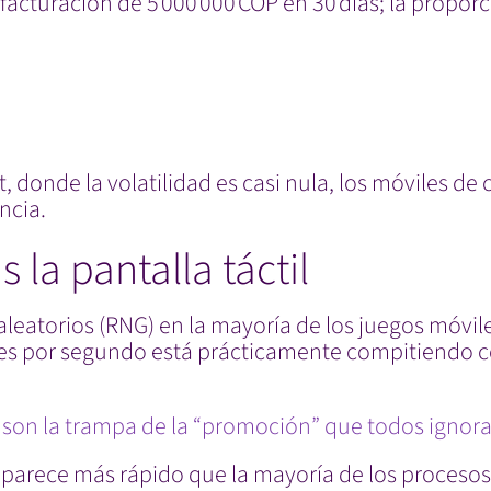
 facturación de 5 000 000 COP en 30 días; la propor
donde la volatilidad es casi nula, los móviles de 
ncia.
 la pantalla táctil
eatorios (RNG) en la mayoría de los juegos móvile
eces por segundo está prácticamente compitiendo 
 son la trampa de la “promoción” que todos ignor
 parece más rápido que la mayoría de los procesos