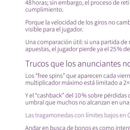
48 horas; sin embargo, el proceso de ret
cumplimiento.
Porque la velocidad de los giros no camb
visible para el jugador.
Una comparación útil: si una partida de 
apuestas, el jugador pierde ya el 25 % d
Trucos que los anunciantes n
Los “free spins” que aparecen cada vier
multiplicador máximo está limitado a 2× 
Y el “cashback” del 10 % sobre pérdidas 
umbral que muchos no alcanzan en una
Las tragamonedas con límites bajos en
Andar en busca de bonos es como intenta