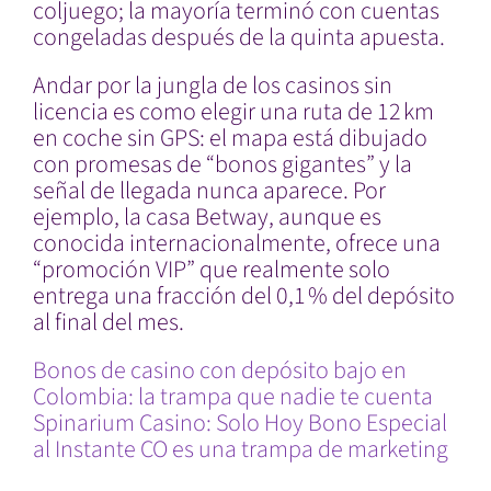
coljuego; la mayoría terminó con cuentas
congeladas después de la quinta apuesta.
Andar por la jungla de los casinos sin
licencia es como elegir una ruta de 12 km
en coche sin GPS: el mapa está dibujado
con promesas de “bonos gigantes” y la
señal de llegada nunca aparece. Por
ejemplo, la casa Betway, aunque es
conocida internacionalmente, ofrece una
“promoción VIP” que realmente solo
entrega una fracción del 0,1 % del depósito
al final del mes.
Bonos de casino con depósito bajo en
Colombia: la trampa que nadie te cuenta
Spinarium Casino: Solo Hoy Bono Especial
al Instante CO es una trampa de marketing