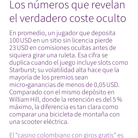
Los números que revelan
el verdadero coste oculto
En promedio, un jugador que deposita
100 USD en un sitio sin licencia pierde
23 USD en comisiones ocultas antes de
siquiera girar una ruleta. Esa cifra se
duplica cuando el juego incluye slots como
Starburst; su volatilidad alta hace que la
mayoría de los premios sean
micro‑ganancias de menos de 0,05 USD.
Comparado con el mismo depósito en
William Hill, donde la retención es del 5 %
máximo, la diferencia es tan clara como
comparar una bicicleta de montaña con
una scooter eléctrica.
El “casino colombiano con giros gratis” es