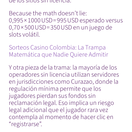
de los sitios sin licencia.
Because the math doesn’t lie:
0,995 × 1000 USD = 995 USD esperado versus
0,70 × 500 USD = 350 USD en un juego de
slots volátil.
Sorteos Casino Colombia: La Trampa
Matemática que Nadie Quiere Admitir
Y otra pieza de la trama: la mayoría de los
operadores sin licencia utilizan servidores
en jurisdicciones como Curazao, donde la
regulación mínima permite que los
jugadores pierdan sus fondos sin
reclamación legal. Eso implica un riesgo
legal adicional que el jugador rara vez
contempla al momento de hacer clic en
“registrarse”.