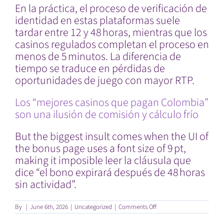
En la práctica, el proceso de verificación de
identidad en estas plataformas suele
tardar entre 12 y 48 horas, mientras que los
casinos regulados completan el proceso en
menos de 5 minutos. La diferencia de
tiempo se traduce en pérdidas de
oportunidades de juego con mayor RTP.
Los “mejores casinos que pagan Colombia”
son una ilusión de comisión y cálculo frío
But the biggest insult comes when the UI of
the bonus page uses a font size of 9 pt,
making it imposible leer la cláusula que
dice “el bono expirará después de 48 horas
sin actividad”.
on
By
|
June 6th, 2026
|
Uncategorized
|
Comments Off
Casinos
internacionales