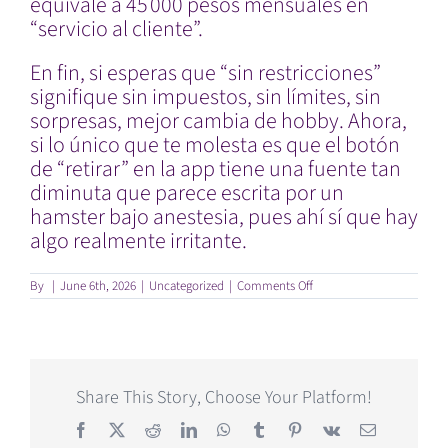
equivale a 45 000 pesos mensuales en
“servicio al cliente”.
En fin, si esperas que “sin restricciones”
signifique sin impuestos, sin límites, sin
sorpresas, mejor cambia de hobby. Ahora,
si lo único que te molesta es que el botón
de “retirar” en la app tiene una fuente tan
diminuta que parece escrita por un
hamster bajo anestesia, pues ahí sí que hay
algo realmente irritante.
on
By
|
June 6th, 2026
|
Uncategorized
|
Comments Off
Casino
sin
restricciones
Colombia:
la
cruda
realidad
Share This Story, Choose Your Platform!
detrás
del
brillo
Facebook
X
Reddit
LinkedIn
WhatsApp
Tumblr
Pinterest
Vk
Email