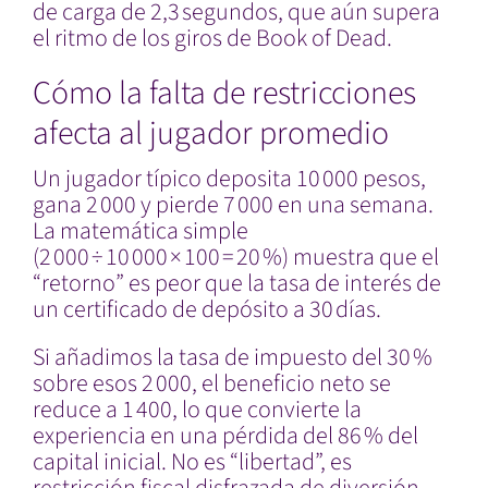
de carga de 2,3 segundos, que aún supera
el ritmo de los giros de Book of Dead.
Cómo la falta de restricciones
afecta al jugador promedio
Un jugador típico deposita 10 000 pesos,
gana 2 000 y pierde 7 000 en una semana.
La matemática simple
(2 000 ÷ 10 000 × 100 = 20 %) muestra que el
“retorno” es peor que la tasa de interés de
un certificado de depósito a 30 días.
Si añadimos la tasa de impuesto del 30 %
sobre esos 2 000, el beneficio neto se
reduce a 1 400, lo que convierte la
experiencia en una pérdida del 86 % del
capital inicial. No es “libertad”, es
restricción fiscal disfrazada de diversión.