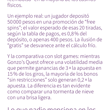
físicos.
Un ejemplo real: un jugador depositó
50 000 pesos en una promoción de “free
spins”; el valor esperado de esas 20 tiradas,
según la tabla de pagos, es 0,8 % del
depósito, o apenas 400 pesos. La ilusión de
“gratis” se desvanece ante el cálculo frío.
Y la comparativa con slot games: mientras
Gonzo’s Quest ofrece una volatilidad media
que permite ganancias de 3 × la apuesta en
15 % de los giros, la mayoría de los bonos
“sin restricciones” solo generan 0,2 × la
apuesta. La diferencia es tan evidente
como comparar una tormenta de nieve
con una brisa ligera.
Lo que nadie menciona en los