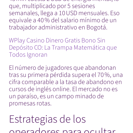
que, multiplicado por 5 sesiones
semanales, llega a 10 USD mensuales. Eso
equivale a 40 % del salario mínimo de un
trabajador administrativo en Bogotá.
WPlay Casino Dinero Gratis Bono Sin
Depósito CO: La Trampa Matemática que
Todos Ignoran
El número de jugadores que abandonan
tras su primera pérdida supera el 70 %, una
cifra comparable a la tasa de abandono en
cursos de inglés online. El mercado no es
un paraíso, es un campo minado de
promesas rotas.
Estrategias de los
operadores para ocultar