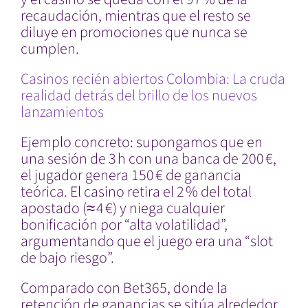
recaudación, mientras que el resto se
diluye en promociones que nunca se
cumplen.
Casinos recién abiertos Colombia: La cruda
realidad detrás del brillo de los nuevos
lanzamientos
Ejemplo concreto: supongamos que en
una sesión de 3 h con una banca de 200 €,
el jugador genera 150 € de ganancia
teórica. El casino retira el 2 % del total
apostado (≈ 4 €) y niega cualquier
bonificación por “alta volatilidad”,
argumentando que el juego era una “slot
de bajo riesgo”.
Comparado con Bet365, donde la
retención de ganancias se sitúa alrededor