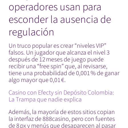
operadores usan para
esconder la ausencia de
regulación
Un truco popular es crear “niveles VIP”
falsos. Un jugador que alcanza el nivel 3
después de 12 meses de juego puede
recibir una “free spin” que, al revisarse,
tiene una probabilidad de 0,001 % de ganar
algo mayor que 0,01 €.
Casino con Efecty sin Depósito Colombia:
La Trampa que nadie explica
Además, la mayoría de estos sitios copian
la interfaz de 888casino, pero con fuentes
de 8 px y menús que desaparecen al pasar