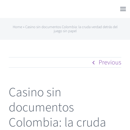
Skip
to
content
Home
»
Casino sin documentos Colombia: la cruda verdad detrás del
juego sin papel
Previous
Casino sin
documentos
Colombia: la cruda