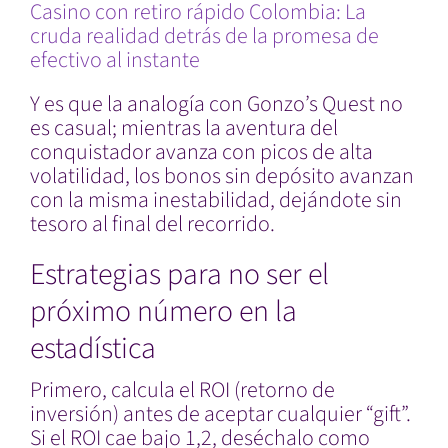
Casino con retiro rápido Colombia: La
cruda realidad detrás de la promesa de
efectivo al instante
Y es que la analogía con Gonzo’s Quest no
es casual; mientras la aventura del
conquistador avanza con picos de alta
volatilidad, los bonos sin depósito avanzan
con la misma inestabilidad, dejándote sin
tesoro al final del recorrido.
Estrategias para no ser el
próximo número en la
estadística
Primero, calcula el ROI (retorno de
inversión) antes de aceptar cualquier “gift”.
Si el ROI cae bajo 1,2, deséchalo como