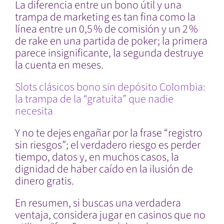
La diferencia entre un bono útil y una
trampa de marketing es tan fina como la
línea entre un 0,5 % de comisión y un 2 %
de rake en una partida de poker; la primera
parece insignificante, la segunda destruye
la cuenta en meses.
Slots clásicos bono sin depósito Colombia:
la trampa de la “gratuita” que nadie
necesita
Y no te dejes engañar por la frase “registro
sin riesgos”; el verdadero riesgo es perder
tiempo, datos y, en muchos casos, la
dignidad de haber caído en la ilusión de
dinero gratis.
En resumen, si buscas una verdadera
ventaja, considera jugar en casinos que no