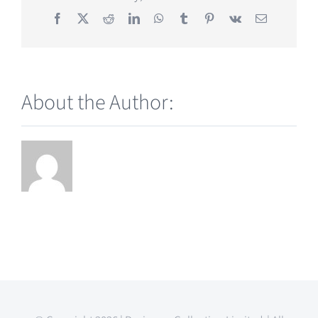
detrás
del
Facebook
X
Reddit
LinkedIn
WhatsApp
Tumblr
Pinterest
Vk
Email
brillo
barato
About the Author: