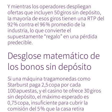
Y mientras los operadores despliegan
ofertas que incluyen 50 giros sin depósito,
la mayoría de esos giros tienen una RTP del
92 % contra el 96 % promedio de la
industria, lo que convierte el
supuestamente “regalo” en una pérdida
predecible.
Desglose matemático de
los bonos sin depósito
Si una máquina tragamonedas como
Starburst paga 2,5 copa por cada
100 apuestas, y el casino te ofrece 30 giros
sin depósito, el máximo esperado es
0,75 copa, insuficiente para cubrir la
comisión del 5 % que la casa retira