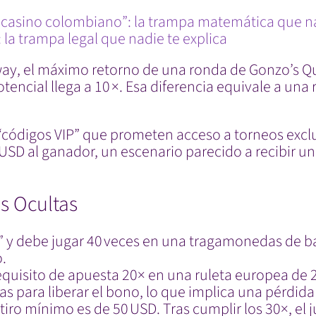
y casino colombiano”: la trampa matemática que na
 la trampa legal que nadie te explica
ay, el máximo retorno de una ronda de Gonzo’s Que
tencial llega a 10 ×. Esa diferencia equivale a una
 “códigos VIP” que prometen acceso a torneos exclus
 USD al ganador, un escenario parecido a recibir u
s Ocultas
” y debe jugar 40 veces en una tragamonedas de ba
o.
quisito de apuesta 20× en una ruleta europea de 2,
s para liberar el bono, lo que implica una pérdid
iro mínimo es de 50 USD. Tras cumplir los 30×, el 