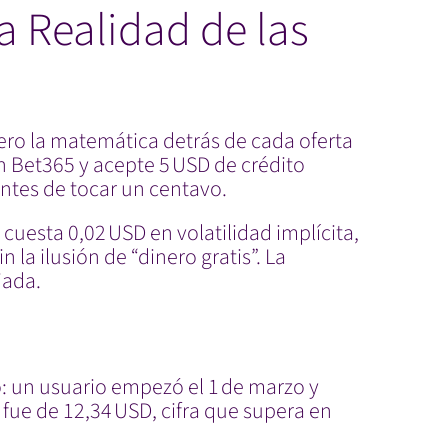
a Realidad de las
ero la matemática detrás de cada oferta
n Bet365 y acepte 5 USD de crédito
antes de tocar un centavo.
cuesta 0,02 USD en volatilidad implícita,
a ilusión de “dinero gratis”. La
iada.
o: un usuario empezó el 1 de marzo y
 fue de 12,34 USD, cifra que supera en