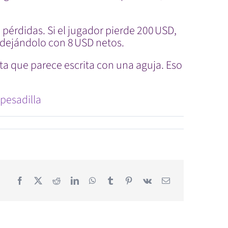
pérdidas. Si el jugador pierde 200 USD,
 dejándolo con 8 USD netos.
uta que parece escrita con una aguja. Eso
 pesadilla
Facebook
X
Reddit
LinkedIn
WhatsApp
Tumblr
Pinterest
Vk
Email