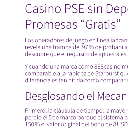
Casino PSE sin Dep
Promesas “Gratis”
Los operadores de juego en línea lanzan
revela una trampa del 97 % de probabili
descubre que el requisito de apuesta es 
Y cuando una marca como 888casino muestr
comparable a la rapidez de Starburst que
diferencia es tan nítida como comparar
Desglosando el Mecani
Primero, la cláusula de tiempo: la mayor
perdió el 5 de marzo porque el sistema b
150 % el valor original del bono de 8 USD