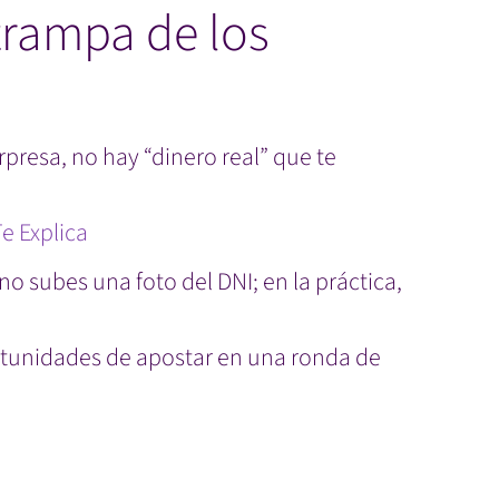
 trampa de los
rpresa, no hay “dinero real” que te
e Explica
o subes una foto del DNI; en la práctica,
oportunidades de apostar en una ronda de