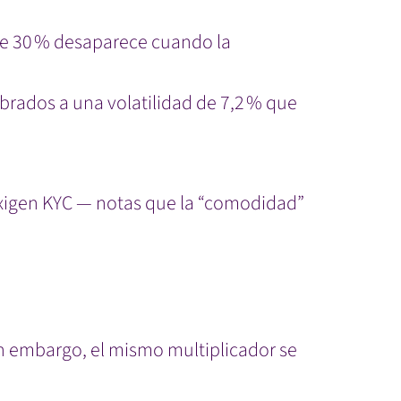
de 30 % desaparece cuando la
ibrados a una volatilidad de 7,2 % que
 exigen KYC — notas que la “comodidad”
in embargo, el mismo multiplicador se