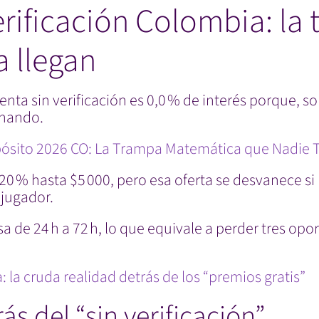
erificación Colombia: la
a llegan
nta sin verificación es 0,0 % de interés porque, so
anando.
pósito 2026 CO: La Trampa Matemática que Nadie T
0 % hasta $5 000, pero esa oferta se desvanece si n
 jugador.
pasa de 24 h a 72 h, lo que equivale a perder tres 
a cruda realidad detrás de los “premios gratis”
ás del “sin verificación”