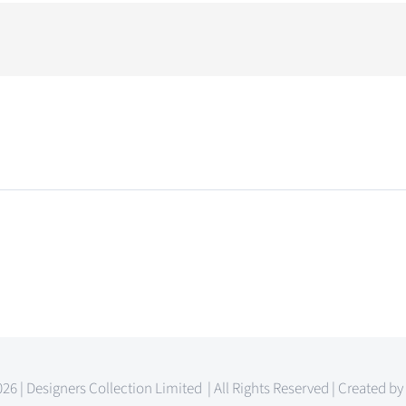
26 | Designers Collection Limited | All Rights Reserved | Created by