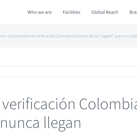
Who we are
Facilities
Global Reach
Bra
me
»
Casino online sin verificación Colombia: la trampa de los “regalos” que nunca ll
 verificación Colombi
 nunca llegan