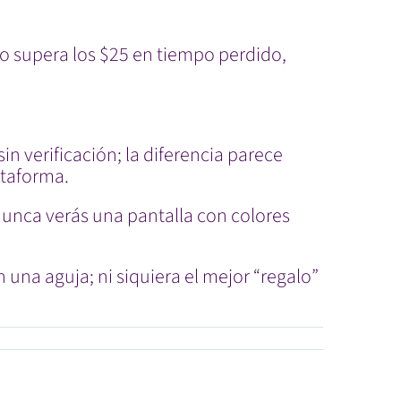
lto supera los $25 en tiempo perdido,
in verificación; la diferencia parece
ataforma.
 nunca verás una pantalla con colores
 una aguja; ni siquiera el mejor “regalo”