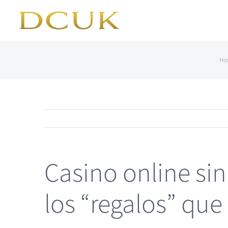
Skip
to
content
Ho
Casino online sin
los “regalos” que