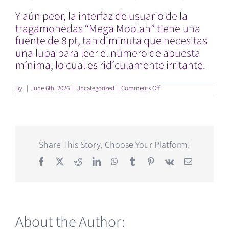
Y aún peor, la interfaz de usuario de la
tragamonedas “Mega Moolah” tiene una
fuente de 8 pt, tan diminuta que necesitas
una lupa para leer el número de apuesta
mínima, lo cual es ridículamente irritante.
on
By
|
June 6th, 2026
|
Uncategorized
|
Comments Off
Casino
online
alto
RTP
Colombia:
la
cruda
Share This Story, Choose Your Platform!
realidad
detrás
del
Facebook
X
Reddit
LinkedIn
WhatsApp
Tumblr
Pinterest
Vk
Email
brillo
About the Author: