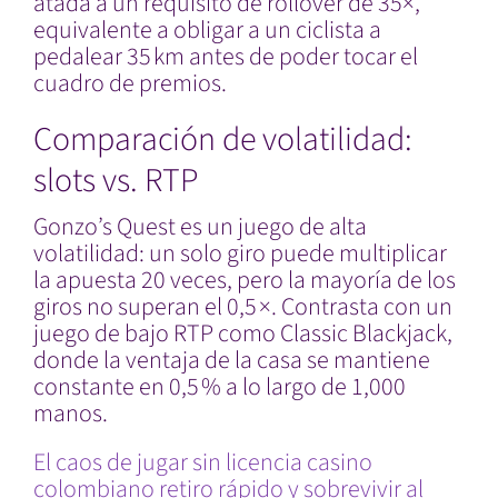
atada a un requisito de rollover de 35×,
equivalente a obligar a un ciclista a
pedalear 35 km antes de poder tocar el
cuadro de premios.
Comparación de volatilidad:
slots vs. RTP
Gonzo’s Quest es un juego de alta
volatilidad: un solo giro puede multiplicar
la apuesta 20 veces, pero la mayoría de los
giros no superan el 0,5 ×. Contrasta con un
juego de bajo RTP como Classic Blackjack,
donde la ventaja de la casa se mantiene
constante en 0,5 % a lo largo de 1,000
manos.
El caos de jugar sin licencia casino
colombiano retiro rápido y sobrevivir al