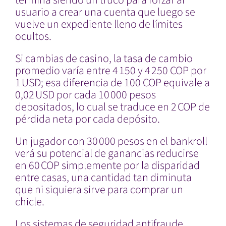
termina siendo un truco para forzar al
usuario a crear una cuenta que luego se
vuelve un expediente lleno de límites
ocultos.
Si cambias de casino, la tasa de cambio
promedio varía entre 4 150 y 4 250 COP por
1 USD; esa diferencia de 100 COP equivale a
0,02 USD por cada 10 000 pesos
depositados, lo cual se traduce en 2 COP de
pérdida neta por cada depósito.
Un jugador con 30 000 pesos en el bankroll
verá su potencial de ganancias reducirse
en 60 COP simplemente por la disparidad
entre casas, una cantidad tan diminuta
que ni siquiera sirve para comprar un
chicle.
Los sistemas de seguridad antifraude