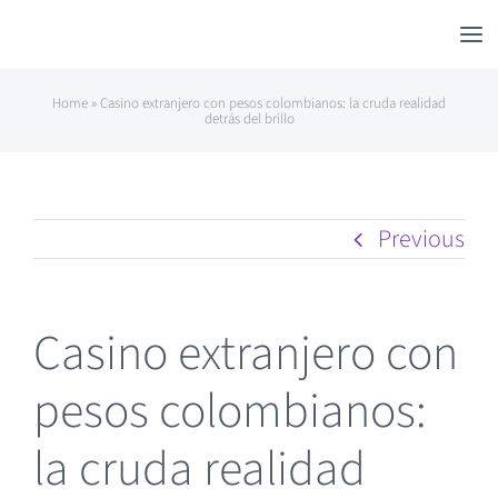
Skip
to
content
Home
»
Casino extranjero con pesos colombianos: la cruda realidad
detrás del brillo
Previous
Casino extranjero con
pesos colombianos:
la cruda realidad