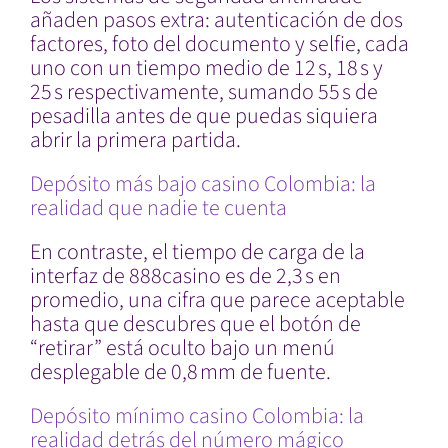
añaden pasos extra: autenticación de dos
factores, foto del documento y selfie, cada
uno con un tiempo medio de 12 s, 18 s y
25 s respectivamente, sumando 55 s de
pesadilla antes de que puedas siquiera
abrir la primera partida.
Depósito más bajo casino Colombia: la
realidad que nadie te cuenta
En contraste, el tiempo de carga de la
interfaz de 888casino es de 2,3 s en
promedio, una cifra que parece aceptable
hasta que descubres que el botón de
“retirar” está oculto bajo un menú
desplegable de 0,8 mm de fuente.
Depósito mínimo casino Colombia: la
realidad detrás del número mágico