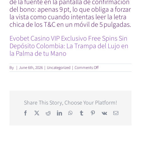
de la fuente en la pantalla de confirmación
del bono: apenas 9 pt, lo que obliga a forzar
la vista como cuando intentas leer la letra
chica de los T&C en un móvil de 5 pulgadas.
Evobet Casino VIP Exclusivo Free Spins Sin
Depósito Colombia: La Trampa del Lujo en
la Palma de tu Mano
on
By
|
June 6th, 2026
|
Uncategorized
|
Comments Off
Los
“bonos
en
vivo”
que
hacen
que
Share This Story, Choose Your Platform!
el
casino
en
Facebook
X
Reddit
LinkedIn
WhatsApp
Tumblr
Pinterest
Vk
Email
vivo
bonos
Colombia
sea
una
trampa