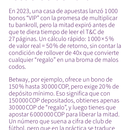
En 2023, una casa de apuestas lanzó 1 000
bonos “VIP” con la promesa de multiplicar
tu bankroll, pero la mitad expiró antes de
que te diera tiempo de leer el T&C de
27 páginas. Un cálculo rápido: 1 000 × 5 %
de valor real = 50 % de retorno, sin contar la
condición de rollover de 40x que convierte
cualquier “regalo” en una broma de malos
codos.
Betway, por ejemplo, ofrece un bono de
150 % hasta 30 000 COP, pero exige 20 % de
depósito mínimo. Eso significa que con
150 000 COP depositados, obtienes apenas
30 000 COP de “regalo”, y luego tienes que
apostar 6 000 000 COP para liberar la mitad.
Un número que suena a cifra de club de
fútbol, pero que en la práctica se traduce