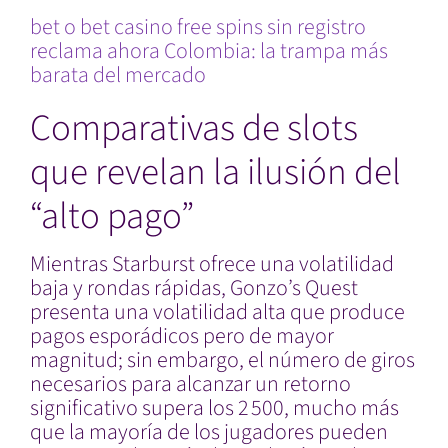
bet o bet casino free spins sin registro
reclama ahora Colombia: la trampa más
barata del mercado
Comparativas de slots
que revelan la ilusión del
“alto pago”
Mientras Starburst ofrece una volatilidad
baja y rondas rápidas, Gonzo’s Quest
presenta una volatilidad alta que produce
pagos esporádicos pero de mayor
magnitud; sin embargo, el número de giros
necesarios para alcanzar un retorno
significativo supera los 2 500, mucho más
que la mayoría de los jugadores pueden