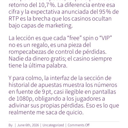
retorno del 10,7 %. La diferencia entre esa
cifra y la expectativa anunciada del 95 % de
RTP es la brecha que los casinos ocultan
bajo capas de marketing.
La lección es que cada “free” spin o “VIP”
no es un regalo, es una pieza del
rompecabezas de control de pérdidas.
Nadie da dinero gratis; el casino siempre
tiene la última palabra.
Y para colmo, la interfaz de la sección de
historial de apuestas muestra los números
en fuente de 9 pt, casi ilegible en pantallas
de 1080p, obligando a los jugadores a
adivinar sus propias pérdidas. Eso es lo que
realmente me saca de quicio.
on
By
|
June 6th, 2026
|
Uncategorized
|
Comments Off