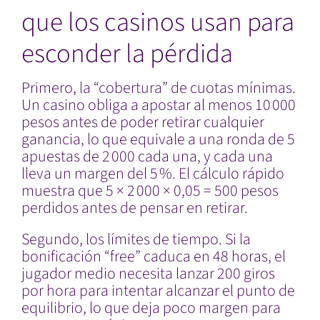
que los casinos usan para
esconder la pérdida
Primero, la “cobertura” de cuotas mínimas.
Un casino obliga a apostar al menos 10 000
pesos antes de poder retirar cualquier
ganancia, lo que equivale a una ronda de 5
apuestas de 2 000 cada una, y cada una
lleva un margen del 5 %. El cálculo rápido
muestra que 5 × 2 000 × 0,05 = 500 pesos
perdidos antes de pensar en retirar.
Segundo, los límites de tiempo. Si la
bonificación “free” caduca en 48 horas, el
jugador medio necesita lanzar 200 giros
por hora para intentar alcanzar el punto de
equilibrio, lo que deja poco margen para