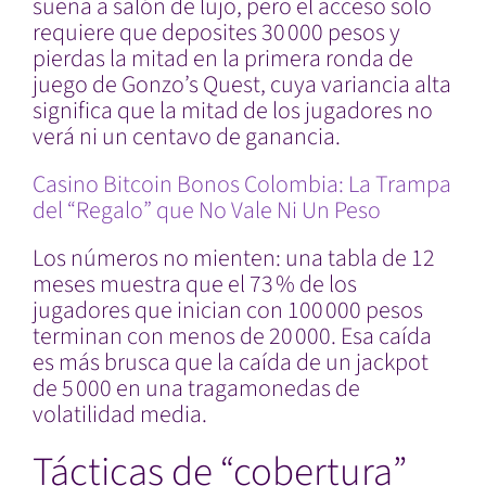
suena a salón de lujo, pero el acceso solo
requiere que deposites 30 000 pesos y
pierdas la mitad en la primera ronda de
juego de Gonzo’s Quest, cuya variancia alta
significa que la mitad de los jugadores no
verá ni un centavo de ganancia.
Casino Bitcoin Bonos Colombia: La Trampa
del “Regalo” que No Vale Ni Un Peso
Los números no mienten: una tabla de 12
meses muestra que el 73 % de los
jugadores que inician con 100 000 pesos
terminan con menos de 20 000. Esa caída
es más brusca que la caída de un jackpot
de 5 000 en una tragamonedas de
volatilidad media.
Tácticas de “cobertura”