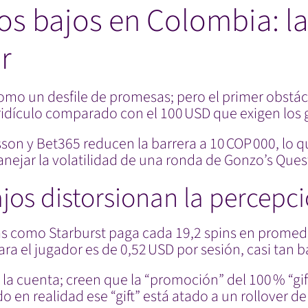
os bajos en Colombia: l
r
mo un desfile de promesas; pero el primer obstác
ridículo comparado con el 100 USD que exigen los 
son y Bet365 reducen la barrera a 10 COP 000, lo 
ejar la volatilidad de una ronda de Gonzo’s Ques
jos distorsionan la percepci
omo Starburst paga cada 19,2 spins en promedio;
a el jugador es de 0,52 USD por sesión, casi tan ba
la cuenta; creen que la “promoción” del 100 % “gif
 en realidad ese “gift” está atado a un rollover de