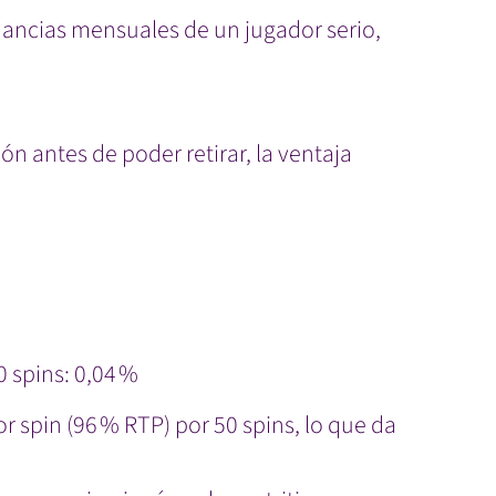
nancias mensuales de un jugador serio,
ón antes de poder retirar, la ventaja
 spins: 0,04 %
r spin (96 % RTP) por 50 spins, lo que da