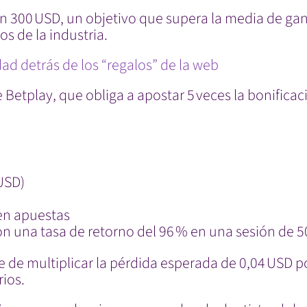
son 300 USD, un objetivo que supera la media de ga
s de la industria.
ad detrás de los “regalos” de la web
etplay, que obliga a apostar 5 veces la bonificaci
USD)
en apuestas
n una tasa de retorno del 96 % en una sesión de 50
 de multiplicar la pérdida esperada de 0,04 USD po
rios.