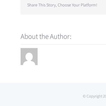
la
Share This Story, Choose Your Platform!
cruda
realidad
que
nadie
quiere
admitir
About the Author:
© Copyright 20