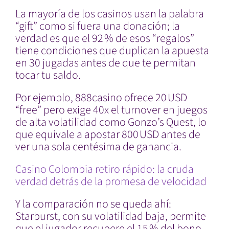
La mayoría de los casinos usan la palabra
“gift” como si fuera una donación; la
verdad es que el 92 % de esos “regalos”
tiene condiciones que duplican la apuesta
en 30 jugadas antes de que te permitan
tocar tu saldo.
Por ejemplo, 888casino ofrece 20 USD
“free” pero exige 40x el turnover en juegos
de alta volatilidad como Gonzo’s Quest, lo
que equivale a apostar 800 USD antes de
ver una sola centésima de ganancia.
Casino Colombia retiro rápido: la cruda
verdad detrás de la promesa de velocidad
Y la comparación no se queda ahí:
Starburst, con su volatilidad baja, permite
que el jugador recupere el 15 % del bono