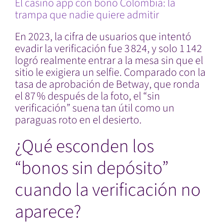
El casino app con bono Colombia: la
trampa que nadie quiere admitir
En 2023, la cifra de usuarios que intentó
evadir la verificación fue 3 824, y solo 1 142
logró realmente entrar a la mesa sin que el
sitio le exigiera un selfie. Comparado con la
tasa de aprobación de Betway, que ronda
el 87 % después de la foto, el “sin
verificación” suena tan útil como un
paraguas roto en el desierto.
¿Qué esconden los
“bonos sin depósito”
cuando la verificación no
aparece?