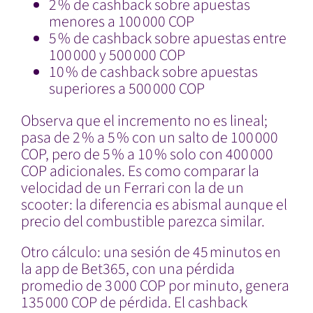
2 % de cashback sobre apuestas
menores a 100 000 COP
5 % de cashback sobre apuestas entre
100 000 y 500 000 COP
10 % de cashback sobre apuestas
superiores a 500 000 COP
Observa que el incremento no es lineal;
pasa de 2 % a 5 % con un salto de 100 000
COP, pero de 5 % a 10 % solo con 400 000
COP adicionales. Es como comparar la
velocidad de un Ferrari con la de un
scooter: la diferencia es abismal aunque el
precio del combustible parezca similar.
Otro cálculo: una sesión de 45 minutos en
la app de Bet365, con una pérdida
promedio de 3 000 COP por minuto, genera
135 000 COP de pérdida. El cashback