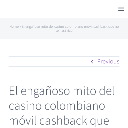
Skip
to
content
Home
»
El engañoso mito del casino colombiano móvil cashback que no
te hará rico
Previous
El engañoso mito del
casino colombiano
móvil cashback que