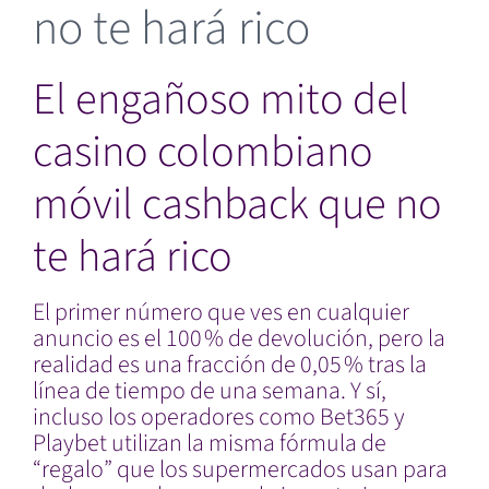
no te hará rico
El engañoso mito del
casino colombiano
móvil cashback que no
te hará rico
El primer número que ves en cualquier
anuncio es el 100 % de devolución, pero la
realidad es una fracción de 0,05 % tras la
línea de tiempo de una semana. Y sí,
incluso los operadores como Bet365 y
Playbet utilizan la misma fórmula de
“regalo” que los supermercados usan para