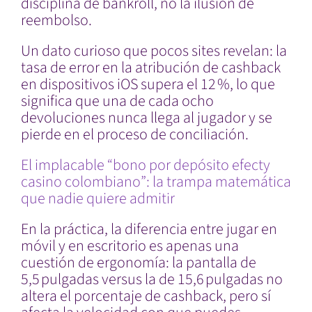
disciplina de bankroll, no la ilusión de
reembolso.
Un dato curioso que pocos sites revelan: la
tasa de error en la atribución de cashback
en dispositivos iOS supera el 12 %, lo que
significa que una de cada ocho
devoluciones nunca llega al jugador y se
pierde en el proceso de conciliación.
El implacable “bono por depósito efecty
casino colombiano”: la trampa matemática
que nadie quiere admitir
En la práctica, la diferencia entre jugar en
móvil y en escritorio es apenas una
cuestión de ergonomía: la pantalla de
5,5 pulgadas versus la de 15,6 pulgadas no
altera el porcentaje de cashback, pero sí