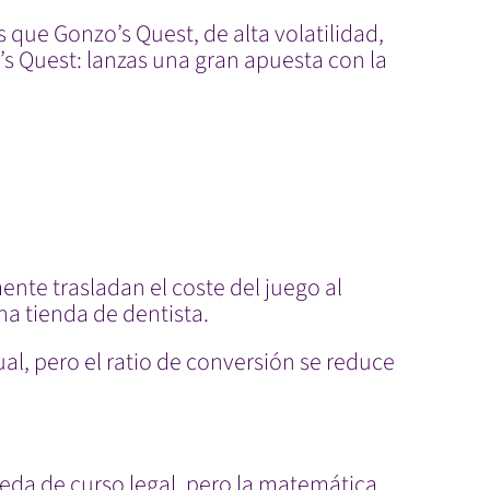
 que Gonzo’s Quest, de alta volatilidad,
 Quest: lanzas una gran apuesta con la
ente trasladan el coste del juego al
na tienda de dentista.
l, pero el ratio de conversión se reduce
eda de curso legal, pero la matemática