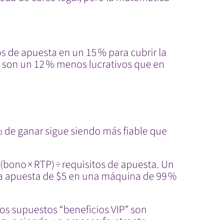
s de apuesta en un 15 % para cubrir la
a son un 12 % menos lucrativos que en
 de ganar sigue siendo más fiable que
(bono × RTP) ÷ requisitos de apuesta. Un
na apuesta de $5 en una máquina de 99 %
 los supuestos “beneficios VIP” son