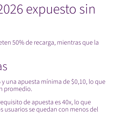
2026 expuesto sin
eten 50% de recarga, mientras que la
as
3% y una apuesta mínima de $0,10, lo que
 en promedio.
equisito de apuesta es 40x, lo que
 los usuarios se quedan con menos del