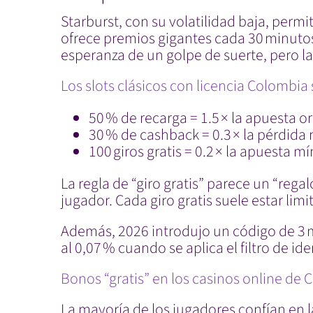
Starburst, con su volatilidad baja, perm
ofrece premios gigantes cada 30 minuto
esperanza de un golpe de suerte, pero l
Los slots clásicos con licencia Colombi
50 % de recarga = 1.5 × la apuesta or
30 % de cashback = 0.3 × la pérdida 
100 giros gratis = 0.2 × la apuesta
La regla de “giro gratis” parece un “rega
jugador. Cada giro gratis suele estar li
Además, 2026 introdujo un código de 3 m
al 0,07 % cuando se aplica el filtro de ide
Bonos “gratis” en los casinos online de 
La mayoría de los jugadores confían en 