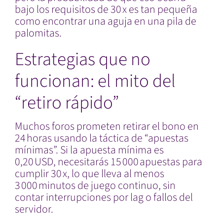
bajo los requisitos de 30 x es tan pequeña
como encontrar una aguja en una pila de
palomitas.
Estrategias que no
funcionan: el mito del
“retiro rápido”
Muchos foros prometen retirar el bono en
24 horas usando la táctica de “apuestas
mínimas”. Si la apuesta mínima es
0,20 USD, necesitarás 15 000 apuestas para
cumplir 30 x, lo que lleva al menos
3 000 minutos de juego continuo, sin
contar interrupciones por lag o fallos del
servidor.