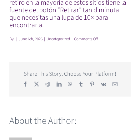
retiro en la mayoría de estos sitios tiene la
fuente del botón “Retirar” tan diminuta
que necesitas una lupa de 10× para
encontrarla.
on
By
|
June 6th, 2026
|
Uncategorized
|
Comments Off
Casino
bono
para
jugadores
colombianos:
la
trampa
Share This Story, Choose Your Platform!
de
los
“regalos”
Facebook
X
Reddit
LinkedIn
WhatsApp
Tumblr
Pinterest
Vk
Email
que
nadie
necesita
About the Author: