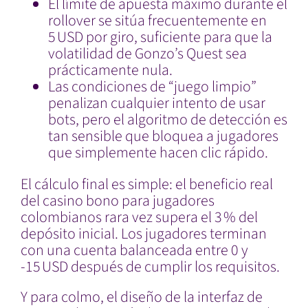
El límite de apuesta máximo durante el
rollover se sitúa frecuentemente en
5 USD por giro, suficiente para que la
volatilidad de Gonzo’s Quest sea
prácticamente nula.
Las condiciones de “juego limpio”
penalizan cualquier intento de usar
bots, pero el algoritmo de detección es
tan sensible que bloquea a jugadores
que simplemente hacen clic rápido.
El cálculo final es simple: el beneficio real
del casino bono para jugadores
colombianos rara vez supera el 3 % del
depósito inicial. Los jugadores terminan
con una cuenta balanceada entre 0 y
-15 USD después de cumplir los requisitos.
Y para colmo, el diseño de la interfaz de