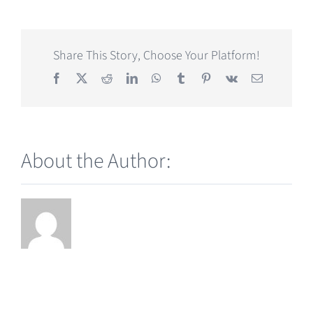
de
bono
casino
Colombia
son
Share This Story, Choose Your Platform!
la
trampa
matemática
Facebook
X
Reddit
LinkedIn
WhatsApp
Tumblr
Pinterest
Vk
Email
que
nadie
quiere
admitir
About the Author: