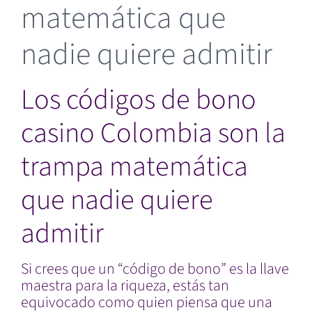
matemática que
nadie quiere admitir
Los códigos de bono
casino Colombia son la
trampa matemática
que nadie quiere
admitir
Si crees que un “código de bono” es la llave
maestra para la riqueza, estás tan
equivocado como quien piensa que una