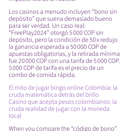
Los casinos a menudo incluyen “bono sin
depósito” que suena demasiado bueno
para ser verdad. Un caso real:
“FreePlay2024” otorgó 5 000 COP sin
depósito, pero la condición de 50 x redujo
la ganancia esperada a 50 000 COP de
apuestas obligatorias, y la retirada mínima
fue 20 000 COP con una tarifa de 5 000 COP.
5 000 COP de tarifa es el precio de un
combo de comida rápida.
El mito de jugar bingo online Colombia: la
cruda matemática detrás del brillo
Casino que acepta pesos colombianos: la
cruda realidad de jugar con la moneda
local
When you compare the “código de bono”