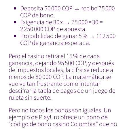
Deposita 50 000 COP → recibe 75 000
COP de bono.
Exigencia de 30 x → 75 000 × 30 =
2 250 000 COP de apuesta.
Probabilidad de ganar 5 % → 112 500
COP de ganancia esperada.
Pero el casino retira el 15 % de cada
ganancia, dejando 95 500 COP, y después
de impuestos locales, la cifra se reduce a
menos de 80 000 COP. La matemática se
vuelve tan frustrante como intentar
descifrar la tabla de pagos de un juego de
ruleta sin suerte.
Pero no todos los bonos son iguales. Un
ejemplo de PlayUro ofrece un bono de
“código de bono casino Colombia” que no