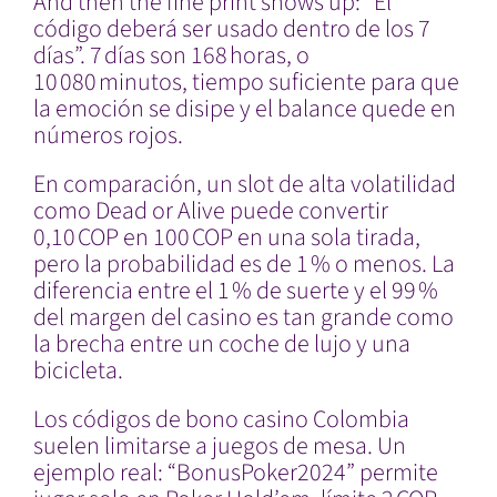
And then the fine print shows up: “El
código deberá ser usado dentro de los 7
días”. 7 días son 168 horas, o
10 080 minutos, tiempo suficiente para que
la emoción se disipe y el balance quede en
números rojos.
En comparación, un slot de alta volatilidad
como Dead or Alive puede convertir
0,10 COP en 100 COP en una sola tirada,
pero la probabilidad es de 1 % o menos. La
diferencia entre el 1 % de suerte y el 99 %
del margen del casino es tan grande como
la brecha entre un coche de lujo y una
bicicleta.
Los códigos de bono casino Colombia
suelen limitarse a juegos de mesa. Un
ejemplo real: “BonusPoker2024” permite