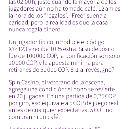
las 02:00 h, justo cuando la mayoría de los
jugadores aún no ha tomado café. 12 am es
la hora de los “regalos”. “Free” suena a
caridad, pero la realidad es que la casa
nunca regala dinero.
Un jugador típico introduce el código
XYZ123 y recibe 10 % extra. Si su depósito
fue de 100 000 COP, la bonificación son solo
10 000 COP, y la apuesta mínima para
retirar es de 50 000 COP. 5 :1 al revés, ¿no?
Spin Casino, el veterano de la escena,
agrega una condición: el bono se revierte
en 20 jugadas. En una partida de 0,25 COP
por giro, eso equivale a 5 COP de juego real
antes de cualquier expectativa. 5 COP no
compran ni un café.