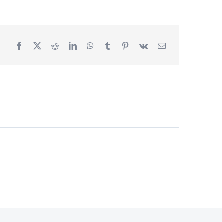
Facebook
X
Reddit
LinkedIn
WhatsApp
Tumblr
Pinterest
Vk
Email