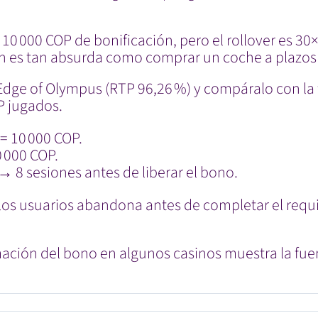
10 000 COP de bonificación, pero el rollover es 30
n es tan absurda como comprar un coche a plazos y 
Edge of Olympus (RTP 96,26 %) y compáralo con la 
P jugados.
= 10 000 COP.
 000 COP.
 8 sesiones antes de liberar el bono.
os usuarios abandona antes de completar el requisi
mación del bono en algunos casinos muestra la fuent