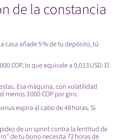
n de la constancia
a casa añade 5 % de tu depósito, tú
000 COP, lo que equivale a 0,013 USD. El
uestas. Esa máquina, con volatilidad
al menos 3 000 COP por giro.
onus expira al cabo de 48 horas. Si
idez de un sprint contra la lentitud de
iro” de tu bono necesita 72 horas de